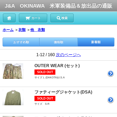
J&A OKINAWA 米軍装備品＆放出品の通販
カート
検索
ホーム
＞
衣類
＞
他 衣類
おすすめ順
価格順
新着順
1-12 / 160
次のページへ
OUTER WEAR (セット)
SOLD OUT
サイズ L (DAKOTA)U.S.A
ファティーグジャケット(DSA)
SOLD OUT
サイズ S-R