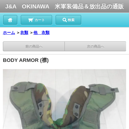
J&A OKINAWA 米軍装備品＆放出品の通販
カート
検索
ホーム
＞
衣類
＞
他 衣類
前の商品へ
次の商品へ
BODY ARMOR (襟)