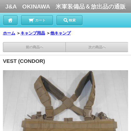
J&A OKINAWA 米軍装備品＆放出品の通販
カート
検索
ホーム
＞
キャンプ用品
＞
他キャンプ
前の商品へ
次の商品へ
VEST (CONDOR)