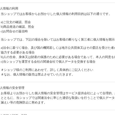
個人情報の利用
当ショップではお客様からお預かりした個人情報の利用目的は以下の通りです。
a)ご注文の確認、照会
b)商品発送の確認、照会
c)お問合せの返信時
当ショップでは、下記の場合を除いてはお客様の断りなく第三者に個人情報を開示
a)法令に基づく場合、及び国の機関若しくは地方公共団体又はその委託を受けた
協力する必要がある場合
b)人の生命、身体又は財産の保護のために必要がある場合であって、本人の同意
c)当ショップを運営する会社の関連会社で個人データを交換する場合
＃ショップ様のご利用にあわせて、詳しく具体的にご記入ください
＃なお、個人情報の販売は禁止させていただきます。
個人情報の安全管理
お客様よりお預かりした個人情報の安全管理はサービス提供会社によって合理的、
とともに、当ショップでは関連法令に準じた適切な取扱いを行うことで個人データ
漏えい等の危険防止に努めます。