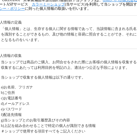
A OKINAWA 米軍装備品＆放出品の通販(以下当ショップ)は、
GMOペパボ株式会
ートASPサービス
カラーミーショップ
(当サービス)を利用して当ショップを開設
シー・ポリシー
に則った個人情報の取扱いを行います。
個人情報の定義
「個人情報」とは、生存する個人に関する情報であって、当該情報に含まれる氏名
を識別することができるもの、及び他の情報と容易に照合することができ、それに
となるものをいいます。
個人情報の収集
当ショップでは商品のご購入、お問合せをされた際にお客様の個人情報を収集する
収集するにあたっては利用目的を明記の上、適法かつ公正な手段によります。
当ショップで収集する個人情報は以下の通りです。
a)お名前、フリガナ
b)ご住所
c)お電話番号
d)メールアドレス
e)パスワード
f)配送先情報
g)当ショップとのお取引履歴及びその内容
h)上記を組み合わせることで特定の個人が識別できる情報
＃ショップで使用する項目すべてをご記入ください