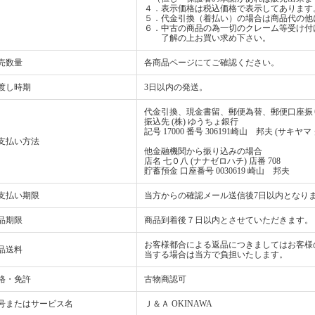
４．表示価格は税込価格で表示してあります
５．代金引換（着払い）の場合は商品代の他
６．中古の商品の為一切のクレーム等受け付
了解の上お買い求め下さい。
売数量
各商品ページにてご確認ください。
渡し時期
3日以内の発送。
代金引換、現金書留、郵便為替、郵便口座振
振込先 (株) ゆうちょ銀行
記号 17000 番号 306191崎山 邦夫 (サキヤマ
支払い方法
他金融機関から振り込みの場合
店名 七０八 (ナナゼロハチ) 店番 708
貯蓄預金 口座番号 0030619 崎山 邦夫
支払い期限
当方からの確認メール送信後7日以内となり
品期限
商品到着後７日以内とさせていただきます。
お客様都合による返品につきましてはお客様
品送料
当する場合は当方で負担いたします。
格・免許
古物商認可
号またはサービス名
Ｊ＆Ａ OKINAWA