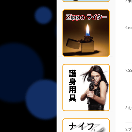
5.
6.
7.
8.
9.