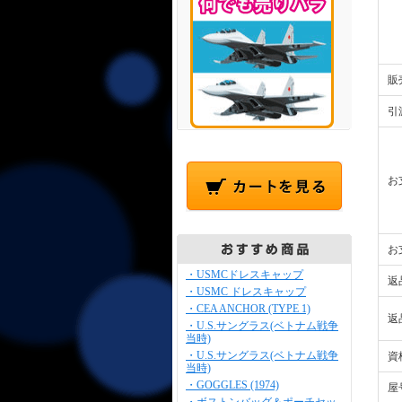
販
引
お
お
・USMCドレスキャップ
返
・USMC ドレスキャップ
・CEA ANCHOR (TYPE 1)
返
・U.S.サングラス(ベトナム戦争
当時)
・U.S.サングラス(ベトナム戦争
資
当時)
・GOGGLES (1974)
屋