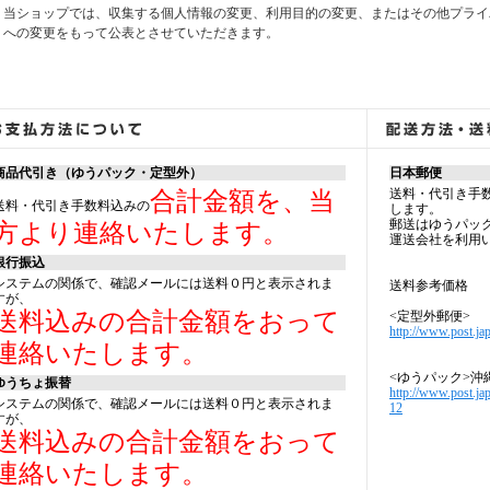
当ショップでは、収集する個人情報の変更、利用目的の変更、またはその他プライ
への変更をもって公表とさせていただきます。
商品代引き（ゆうパック・定型外）
日本郵便
送料・代引き手
合計金額を、当
送料・代引き手数料込みの
します。
郵送はゆうパッ
方より連絡いたします。
運送会社を利用
銀行振込
システムの関係で、確認メールには送料０円と表示されま
送料参考価格
すが、
送料込みの合計金額をおって
<定型外郵便>
http://www.post.jap
連絡いたします。
<ゆうパック>沖
ゆうちょ振替
http://www.post.ja
システムの関係で、確認メールには送料０円と表示されま
12
すが、
送料込みの合計金額をおって
連絡いたします。