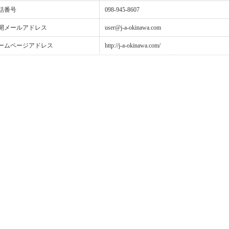
話番号
098-945-8607
開メールアドレス
user@j-a-okinawa.com
ームページアドレス
http://j-a-okinawa.com/