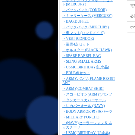
・ボストンバッグ＆ポーチセッ
ト(MERCURY)
電
・バックパック (CONDOR)
・キャリーケース (MERCURY)
公
・BAG,DUFFEL
ホ
・バックパック (MERCURY)
・敷マット(ハンドメイド)
・VEST (CONDOR)
・装備4点セット
・ホルスター (BLACK HAWK)
・SPARE BARREL BAG
・SLING SMALL ARMS
・USMC,BIRTHDAY(記念品)
・BDU3点セット
・ARMYパンツ, FLAME RESIST
ANT
・ARMY,COMBAT SHIRT
・スコーピオン(ARMY)パンツ
・タンカースカバーオール
・紺カバーオール (NAVY)
・BODY ARMOR 襟 / 喉パーツ
・MILITARY PONCHO
・(NAVY)セーラーシャツ & ネ
ッカチーフ
・USMC,BIRTHDAY (記念品)