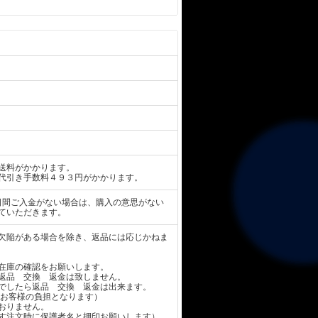
送料がかかります。
代引き手数料４９３円がかかります。
日間ご入金がない場合は、購入の意思がない
ていただきます。
欠陥がある場合を除き、返品には応じかねま
在庫の確認をお願いします。
返品 交換 返金は致しません。
でしたら返品 交換 返金は出来ます。
お客様の負担となります）
おりません。
す注文時に保護者名と押印お願いします）