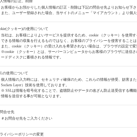
個人情報の訂正、削除
お客様からお預かりした個人情報の訂正・削除は下記の問合せ先よりお知らせ下さ
また、ユーザー登録された場合、当サイトのメニュー「マイアカウント」より個人
cookie(クッキー)の使用について
当社は、お客様によりよいサービスを提供するため、cookie （クッキー）を使
できる情報の収集を行えるものではなく、お客様のプライバシーを侵害することは
また、cookie （クッキー）の受け入れを希望されない場合は、ブラウザの設定で
※cookie （クッキー）とは、サーバーコンピュータからお客様のブラウザに送
ードディスクに蓄積される情報です。
SSLの使用について
個人情報の入力時には、セキュリティ確保のため、これらの情報が傍受、妨害または改ざ
Sockets Layer）技術を使用しております。
※ SSLは情報を暗号化することで、盗聴防止やデータの改ざん防止送受信する機能
情報を送信する事が可能となります。
お問合せ先
＃お問合せ先をご入力ください
プライバシーポリシーの変更