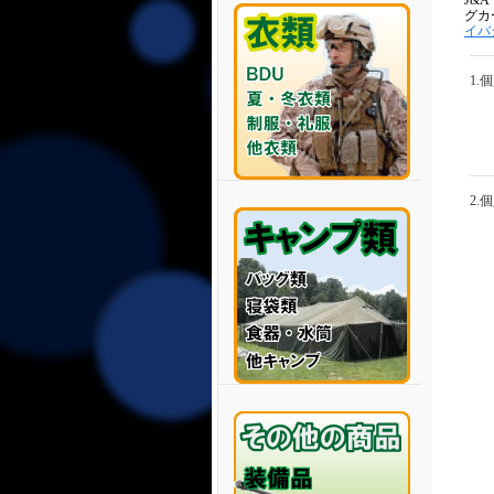
J&
グカ
イバ
1.
2.