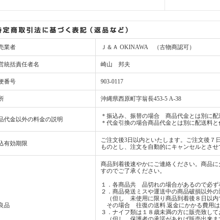
売業者
Ｊ＆Ａ OKINAWA （古物商認可）
営統括責任者名
崎山 邦夫
便番号
903-0117
所
沖縄県西原町字翁長453-5 A-38
＊振込み、振替の場合 商品代金とは別に配
品代金以外の料金の説明
＊代金引換の場合商品代金とは別に配送料と
ご注文後3日以内といたします。ご注文後７
込有効期限
ものとし、注文を自動的にキャンセルとさせ
商品到着後速やかにご連絡ください。商品に
すのでご了承ください。
１．各商品共 品切れの場合があるので必ず
２．商品発送ミスや運送中の商品破損以外の
（但し 未使用に限り商品到着後８日以内
良品
その場合 往復の送料.返金にかかる費用は
３．ナイフ類は１８歳未満の方に販売致して
（但し 保護者の承諾があれば販売出来ま