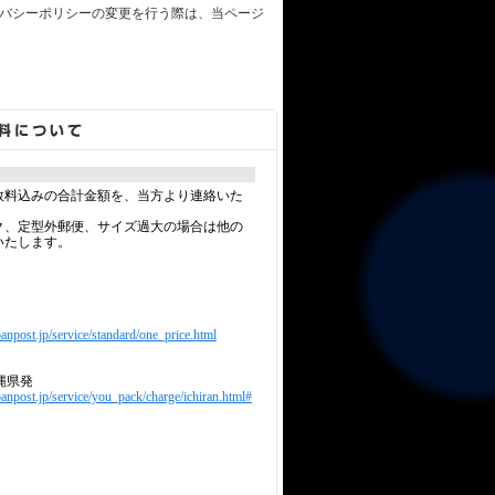
バシーポリシーの変更を行う際は、当ページ
数料込みの合計金額を、当方より連絡いた
ク、定型外郵便、サイズ過大の場合は他の
いたします。
anpost.jp/service/standard/one_price.html
縄県発
panpost.jp/service/you_pack/charge/ichiran.html#