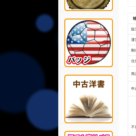
販
運
郵
住
商
申
不