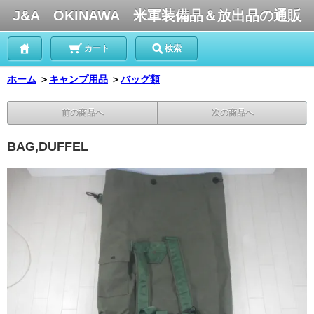
J&A OKINAWA 米軍装備品＆放出品の通販
カート
検索
ホーム
＞
キャンプ用品
＞
バッグ類
前の商品へ
次の商品へ
BAG,DUFFEL