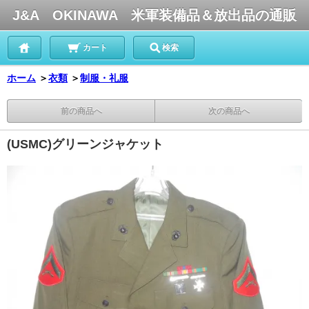
J&A OKINAWA 米軍装備品＆放出品の通販
カート
検索
ホーム
＞
衣類
＞
制服・礼服
前の商品へ
次の商品へ
(USMC)グリーンジャケット