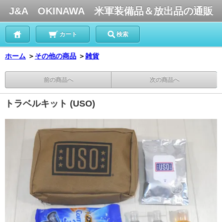
J&A OKINAWA 米軍装備品＆放出品の通販
カート
検索
ホーム
＞
その他の商品
＞
雑貨
前の商品へ
次の商品へ
トラベルキット (USO)