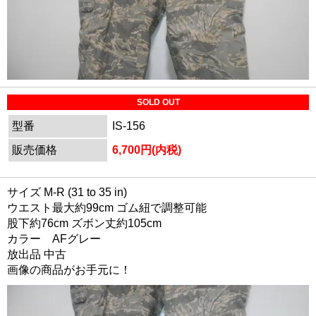
SOLD OUT
型番
IS-156
販売価格
6,700円(内税)
サイズ M-R (31 to 35 in)
ウエスト最大約99cm ゴム紐で調整可能
股下約76cm ズボン丈約105cm
カラー AFグレー
放出品 中古
画像の商品がお手元に！