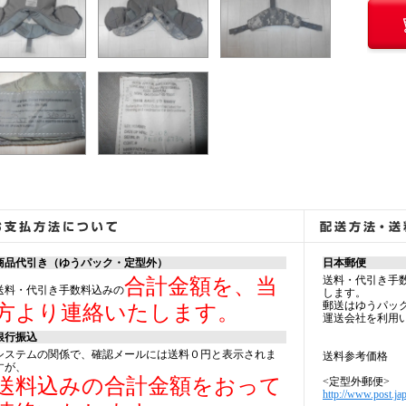
商品代引き（ゆうパック・定型外）
日本郵便
送料・代引き手
合計金額を、当
送料・代引き手数料込みの
します。
郵送はゆうパッ
方より連絡いたします。
運送会社を利用
銀行振込
システムの関係で、確認メールには送料０円と表示されま
送料参考価格
すが、
送料込みの合計金額をおって
<定型外郵便>
http://www.post.jap