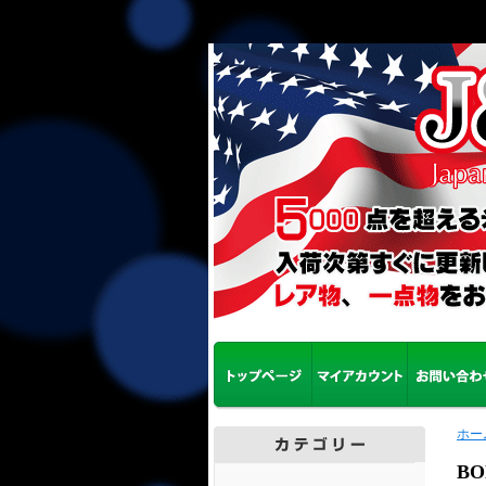
ホー
BO