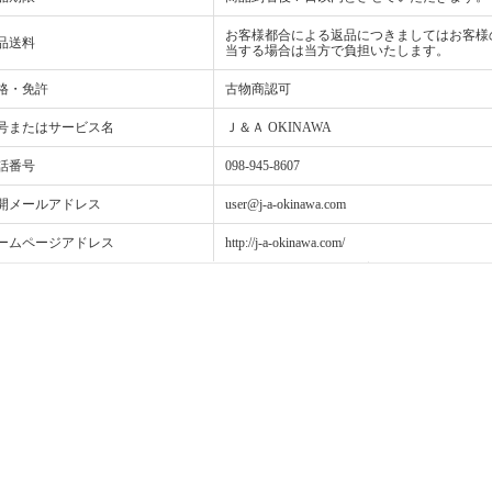
お客様都合による返品につきましてはお客様
品送料
当する場合は当方で負担いたします。
格・免許
古物商認可
号またはサービス名
Ｊ＆Ａ OKINAWA
話番号
098-945-8607
開メールアドレス
user@j-a-okinawa.com
ームページアドレス
http://j-a-okinawa.com/