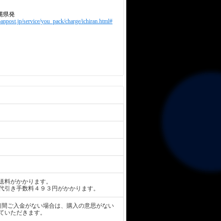
縄県発
panpost.jp/service/you_pack/charge/ichiran.html#
送料がかかります。
代引き手数料４９３円がかかります。
日間ご入金がない場合は、購入の意思がない
ていただきます。