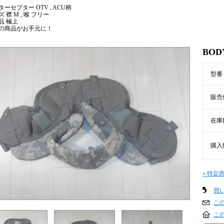
ーセプター OTV , ACU柄
 襟 M , 喉 フリー
品 極上
の商品がお手元に！
BOD
型番
販売
在庫
購入
» 特定
買
こ
こ