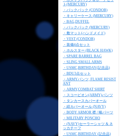
・ボストンバッグ＆ポーチセッ
ト(MERCURY)
・バックパック (CONDOR)
・キャリーケース (MERCURY)
・BAG,DUFFEL
・バックパック (MERCURY)
・敷マット(ハンドメイド)
・VEST (CONDOR)
・装備4点セット
・ホルスター (BLACK HAWK)
・SPARE BARREL BAG
・SLING SMALL ARMS
・USMC,BIRTHDAY(記念品)
・BDU3点セット
・ARMYパンツ, FLAME RESIST
ANT
・ARMY,COMBAT SHIRT
・スコーピオン(ARMY)パンツ
・タンカースカバーオール
・紺カバーオール (NAVY)
・BODY ARMOR 襟 / 喉パーツ
・MILITARY PONCHO
・(NAVY)セーラーシャツ & ネ
ッカチーフ
・USMC,BIRTHDAY (記念品)