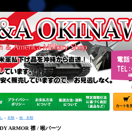
ム
衣類
他 衣類
＞
＞
DY ARMOR 襟 / 喉パーツ