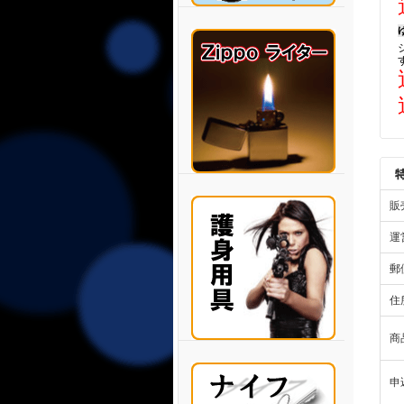
販
運
郵
住
商
申