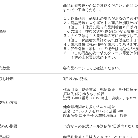
商品到着後速やかにご連絡ください。商品に
すのでご了承ください。
１．各商品共 品切れの場合があるので必ず
２．商品発送ミスや運送中の商品破損以外の
（但し 未使用に限り商品到着後８日以内
良品
その場合 往復の送料.返金にかかる費用は
３．ナイフ類は１８歳未満の方に販売致して
（但し 保護者の承諾があれば販売出来ま
４．表示価格は税込価格で表示してあります
５．代金引換（着払い）の場合は商品代の他
６．中古の商品の為一切のクレーム等受け付
了解の上お買い求め下さい。
売数量
各商品ページにてご確認ください。
渡し時期
3日以内の発送。
代金引換、現金書留、郵便為替、郵便口座振
振込先 (株) ゆうちょ銀行
記号 17000 番号 306191崎山 邦夫 (サキヤマ
支払い方法
他金融機関から振り込みの場合
店名 七０八 (ナナゼロハチ) 店番 708
貯蓄預金 口座番号 0030619 崎山 邦夫
支払い期限
当方からの確認メール送信後7日以内となり
品期限
商品到着後７日以内とさせていただきます。