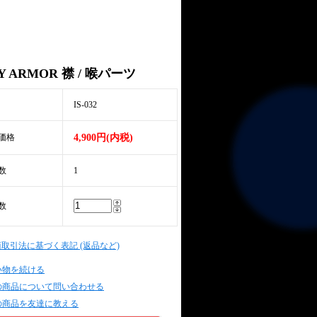
Y ARMOR 襟 / 喉パーツ
IS-032
価格
4,900円(内税)
数
1
数
商取引法に基づく表記 (返品など)
い物を続ける
の商品について問い合わせる
の商品を友達に教える