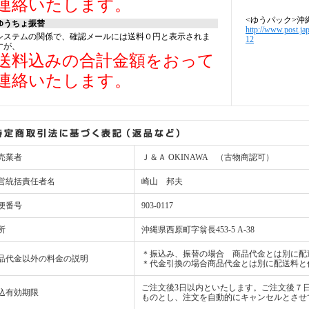
連絡いたします。
<ゆうパック>沖
ゆうちょ振替
http://www.post.ja
システムの関係で、確認メールには送料０円と表示されま
12
すが、
送料込みの合計金額をおって
連絡いたします。
売業者
Ｊ＆Ａ OKINAWA （古物商認可）
営統括責任者名
崎山 邦夫
便番号
903-0117
所
沖縄県西原町字翁長453-5 A-38
＊振込み、振替の場合 商品代金とは別に配
品代金以外の料金の説明
＊代金引換の場合商品代金とは別に配送料と
ご注文後3日以内といたします。ご注文後７
込有効期限
ものとし、注文を自動的にキャンセルとさせ