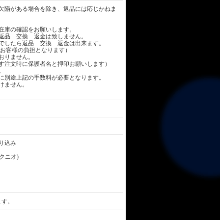
欠陥がある場合を除き、返品には応じかねま
在庫の確認をお願いします。
返品 交換 返金は致しません。
でしたら返品 交換 返金は出来ます。
お客様の負担となります）
おりません。
す注文時に保護者名と押印お願いします）
。
に別途上記の手数料が必要となります。
けません。
り込み
 クニオ)
ます。