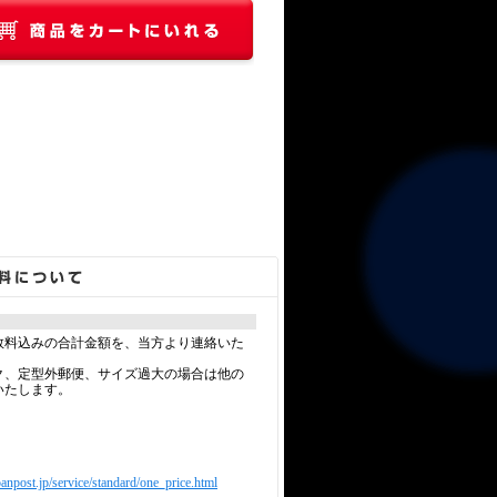
数料込みの合計金額を、当方より連絡いた
ク、定型外郵便、サイズ過大の場合は他の
いたします。
anpost.jp/service/standard/one_price.html