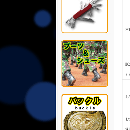
不
販
引
お
お
返