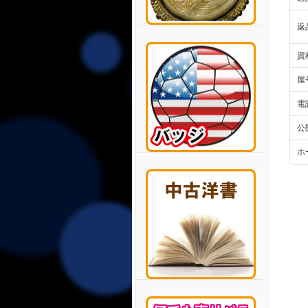
返
資
屋
電
公
ホ