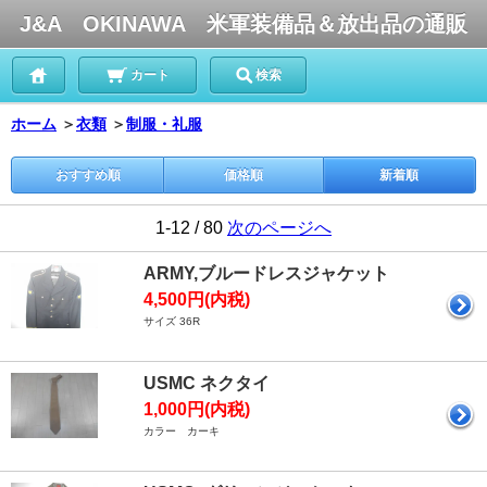
J&A OKINAWA 米軍装備品＆放出品の通販
カート
検索
ホーム
＞
衣類
＞
制服・礼服
おすすめ順
価格順
新着順
1-12 / 80
次のページへ
ARMY,ブルードレスジャケット
4,500円(内税)
サイズ 36R
USMC ネクタイ
1,000円(内税)
カラー カーキ