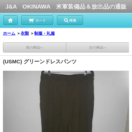
J&A OKINAWA 米軍装備品＆放出品の通販
カート
検索
ホーム
＞
衣類
＞
制服・礼服
前の商品へ
次の商品へ
(USMC) グリーンドレスパンツ