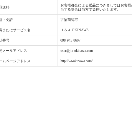
お客様都合による返品につきましてはお客様
品送料
当する場合は当方で負担いたします。
格・免許
古物商認可
号またはサービス名
Ｊ＆Ａ OKINAWA
話番号
098-945-8607
開メールアドレス
user@j-a-okinawa.com
ームページアドレス
http://j-a-okinawa.com/