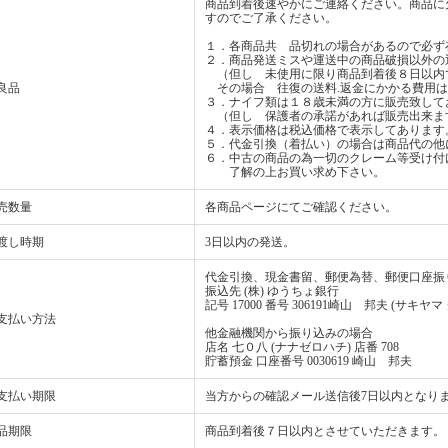
商品到着後速やかにご連絡ください。商品に
すのでご了承ください。
１．各商品共 品切れの場合があるので必ず
２．商品発送ミスや運送中の商品破損以外の
（但し 未使用に限り商品到着後８日以内
良品
その場合 往復の送料.返金にかかる費用は
３．ナイフ類は１８歳未満の方に販売致して
（但し 保護者の承諾があれば販売出来ま
４．表示価格は税込価格で表示してあります
５．代金引換（着払い）の場合は商品代の他
６．中古の商品の為一切のクレーム等受け付
了解の上お買い求め下さい。
売数量
各商品ページにてご確認ください。
渡し時期
3日以内の発送。
代金引換、現金書留、郵便為替、郵便口座振
振込先 (株) ゆうちょ銀行
記号 17000 番号 306191崎山 邦夫 (サキヤマ
支払い方法
他金融機関から振り込みの場合
店名 七０八 (ナナゼロハチ) 店番 708
貯蓄預金 口座番号 0030619 崎山 邦夫
支払い期限
当方からの確認メール送信後7日以内となり
品期限
商品到着後７日以内とさせていただきます。