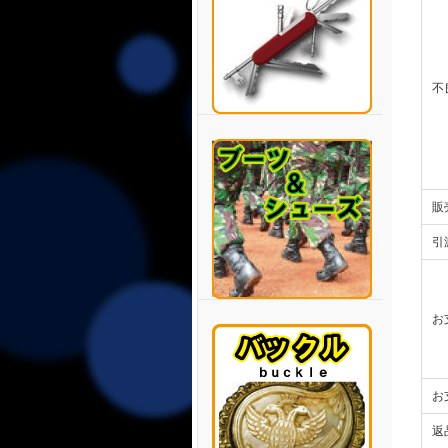
不
販
引
お
お
返