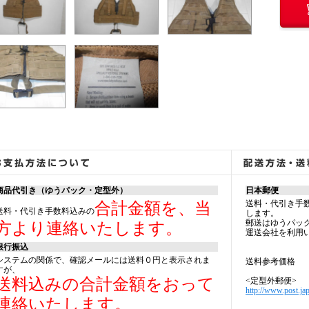
商品代引き（ゆうパック・定型外）
日本郵便
送料・代引き手
合計金額を、当
送料・代引き手数料込みの
します。
郵送はゆうパッ
方より連絡いたします。
運送会社を利用
銀行振込
システムの関係で、確認メールには送料０円と表示されま
送料参考価格
すが、
送料込みの合計金額をおって
<定型外郵便>
http://www.post.jap
連絡いたします。