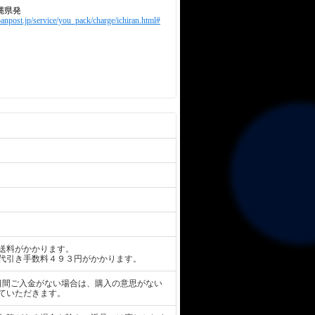
縄県発
panpost.jp/service/you_pack/charge/ichiran.html#
送料がかかります。
代引き手数料４９３円がかかります。
日間ご入金がない場合は、購入の意思がない
ていただきます。