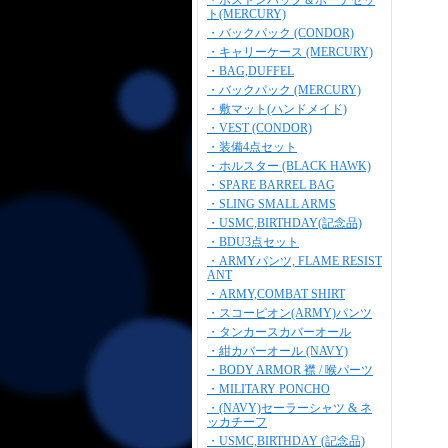
・ボストンバッグ＆ポーチセッ
ト(MERCURY)
・バックパック (CONDOR)
・キャリーケース (MERCURY)
・BAG,DUFFEL
・バックパック (MERCURY)
・敷マット(ハンドメイド)
・VEST (CONDOR)
・装備4点セット
・ホルスター (BLACK HAWK)
・SPARE BARREL BAG
・SLING SMALL ARMS
・USMC,BIRTHDAY(記念品)
・BDU3点セット
・ARMYパンツ, FLAME RESIST
ANT
・ARMY,COMBAT SHIRT
・スコーピオン(ARMY)パンツ
・タンカースカバーオール
・紺カバーオール (NAVY)
・BODY ARMOR 襟 / 喉パーツ
・MILITARY PONCHO
・(NAVY)セーラーシャツ & ネ
ッカチーフ
・USMC,BIRTHDAY (記念品)