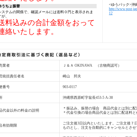
<ゆうパック>沖
ゆうちょ振替
http://www.post.ja
システムの関係で、確認メールには送料０円と表示されま
12
すが、
送料込みの合計金額をおって
連絡いたします。
売業者
Ｊ＆Ａ OKINAWA （古物商認可）
営統括責任者名
崎山 邦夫
便番号
903-0117
所
沖縄県西原町字翁長453-5 A-38
＊振込み、振替の場合 商品代金とは別に配
品代金以外の料金の説明
＊代金引換の場合商品代金とは別に配送料と
ご注文後3日以内といたします。ご注文後７
込有効期限
ものとし、注文を自動的にキャンセルとさせ