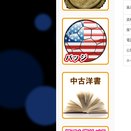
返
資
屋
電
公
ホ