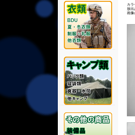
カラ
放出
画像