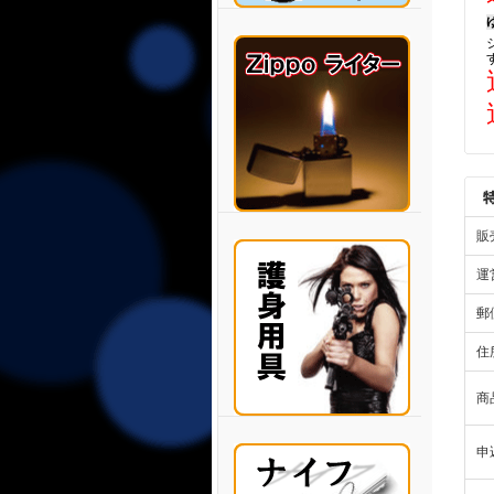
販
運
郵
住
商
申