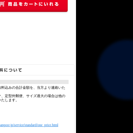
数料込みの合計金額を、当方より連絡いた
ク、定型外郵便、サイズ過大の場合は他の
いたします。
anpost.jp/service/standard/one_price.html