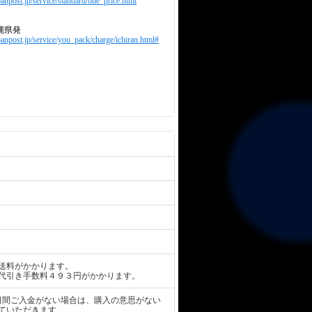
anpost.jp/service/standard/one_price.html
縄県発
panpost.jp/service/you_pack/charge/ichiran.html#
送料がかかります。
代引き手数料４９３円がかかります。
日間ご入金がない場合は、購入の意思がない
ていただきます。