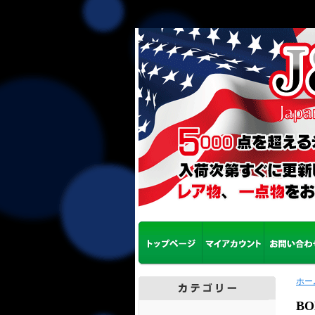
ホー
BO