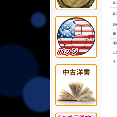
返
返
資
屋
電
公
ホ