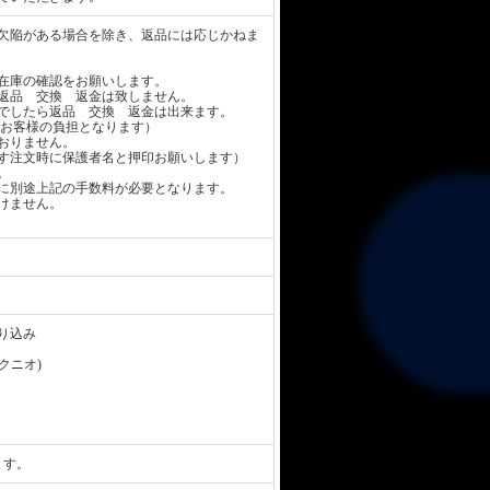
欠陥がある場合を除き、返品には応じかねま
在庫の確認をお願いします。
返品 交換 返金は致しません。
でしたら返品 交換 返金は出来ます。
お客様の負担となります）
おりません。
す注文時に保護者名と押印お願いします）
。
に別途上記の手数料が必要となります。
けません。
り込み
 クニオ)
ます。