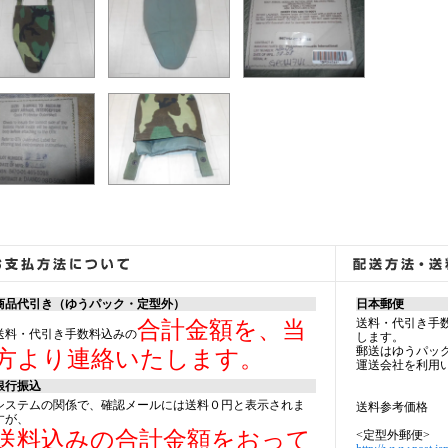
商品代引き（ゆうパック・定型外）
日本郵便
送料・代引き手
合計金額を、当
送料・代引き手数料込みの
します。
郵送はゆうパッ
方より連絡いたします。
運送会社を利用
銀行振込
システムの関係で、確認メールには送料０円と表示されま
送料参考価格
すが、
送料込みの合計金額をおって
<定型外郵便>