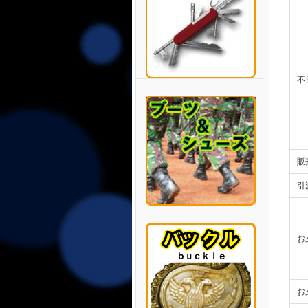
不
販
引
お
お