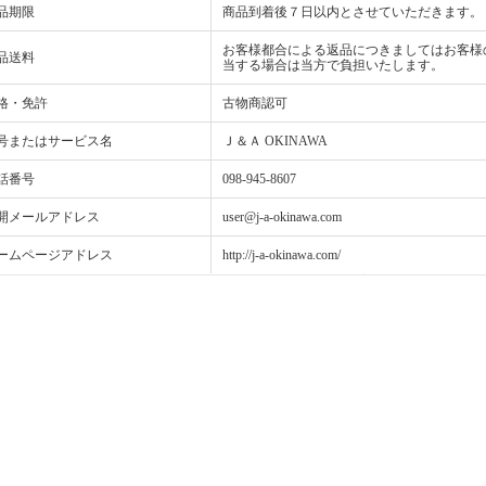
品期限
商品到着後７日以内とさせていただきます。
お客様都合による返品につきましてはお客様
品送料
当する場合は当方で負担いたします。
格・免許
古物商認可
号またはサービス名
Ｊ＆Ａ OKINAWA
話番号
098-945-8607
開メールアドレス
user@j-a-okinawa.com
ームページアドレス
http://j-a-okinawa.com/