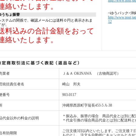
http://www.post.jap
連絡いたします。
<ゆうパック>沖
ゆうちょ振替
http://www.post.ja
システムの関係で、確認メールには送料０円と表示されま
12
すが、
送料込みの合計金額をおって
連絡いたします。
売業者
Ｊ＆Ａ OKINAWA （古物商認可）
営統括責任者名
崎山 邦夫
便番号
903-0117
所
沖縄県西原町字翁長453-5 A-38
＊振込み、振替の場合 商品代金とは別に配
品代金以外の料金の説明
＊代金引換の場合商品代金とは別に配送料と
ご注文後3日以内といたします。ご注文後７
込有効期限
ものとし、注文を自動的にキャンセルとさせ