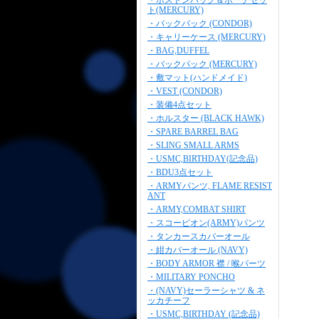
・ボストンバッグ＆ポーチセッ
ト(MERCURY)
・バックパック (CONDOR)
・キャリーケース (MERCURY)
・BAG,DUFFEL
・バックパック (MERCURY)
・敷マット(ハンドメイド)
・VEST (CONDOR)
・装備4点セット
・ホルスター (BLACK HAWK)
・SPARE BARREL BAG
・SLING SMALL ARMS
・USMC,BIRTHDAY(記念品)
・BDU3点セット
・ARMYパンツ, FLAME RESIST
ANT
・ARMY,COMBAT SHIRT
・スコーピオン(ARMY)パンツ
・タンカースカバーオール
・紺カバーオール (NAVY)
・BODY ARMOR 襟 / 喉パーツ
・MILITARY PONCHO
・(NAVY)セーラーシャツ & ネ
ッカチーフ
・USMC,BIRTHDAY (記念品)