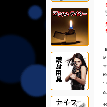
販
運
郵
住
商
申