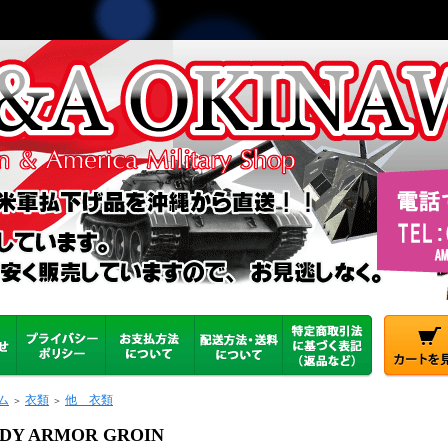
ム
衣類
他 衣類
＞
＞
DY ARMOR GROIN