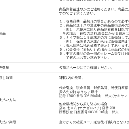
商品到着後速やかにご連絡ください。商品に
すのでご了承ください。
１．各商品共 品切れの場合があるので必ず
２．商品発送ミスや運送中の商品破損以外の
（但し 未使用に限り商品到着後８日以内
良品
その場合 往復の送料.返金にかかる費用は
３．ナイフ類は１８歳未満の方に販売致して
（但し 保護者の承諾があれば販売出来ま
４．表示価格は税込価格で表示してあります
５．代金引換（着払い）の場合は商品代の他
６．中古の商品の為一切のクレーム等受け付
了解の上お買い求め下さい。
売数量
各商品ページにてご確認ください。
渡し時期
3日以内の発送。
代金引換、現金書留、郵便為替、郵便口座振
振込先 (株) ゆうちょ銀行
記号 17000 番号 306191崎山 邦夫 (サキヤマ
支払い方法
他金融機関から振り込みの場合
店名 七０八 (ナナゼロハチ) 店番 708
貯蓄預金 口座番号 0030619 崎山 邦夫
支払い期限
当方からの確認メール送信後7日以内となり