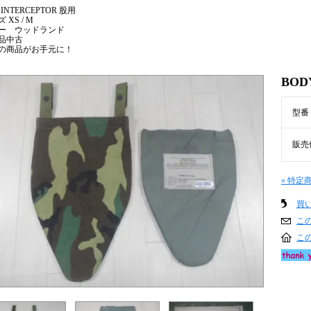
 INTERCEPTOR 股用
 XS / M
ー ウッドランド
品中古
の商品がお手元に！
BOD
型番
販売
» 特定
買
こ
こ