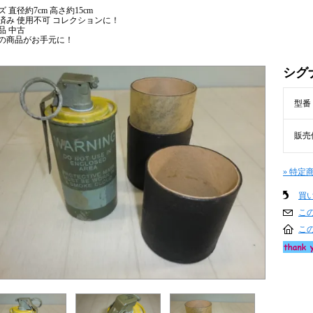
 直径約7cm 高さ約15cm
済み 使用不可 コレクションに！
品 中古
の商品がお手元に！
シグ
型番
販売
» 特定
買
こ
こ