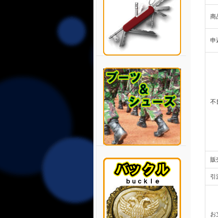
商
申
不
販
引
お