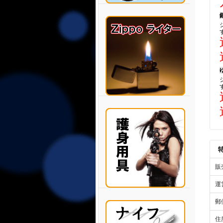
販
運
郵
住