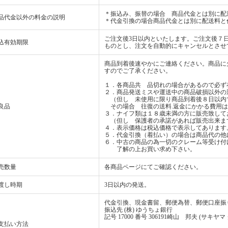
＊振込み、振替の場合 商品代金とは別に配
品代金以外の料金の説明
＊代金引換の場合商品代金とは別に配送料と
ご注文後3日以内といたします。ご注文後７
込有効期限
ものとし、注文を自動的にキャンセルとさせ
商品到着後速やかにご連絡ください。商品に
すのでご了承ください。
１．各商品共 品切れの場合があるので必ず
２．商品発送ミスや運送中の商品破損以外の
（但し 未使用に限り商品到着後８日以内
良品
その場合 往復の送料.返金にかかる費用は
３．ナイフ類は１８歳未満の方に販売致して
（但し 保護者の承諾があれば販売出来ま
４．表示価格は税込価格で表示してあります
５．代金引換（着払い）の場合は商品代の他
６．中古の商品の為一切のクレーム等受け付
了解の上お買い求め下さい。
売数量
各商品ページにてご確認ください。
渡し時期
3日以内の発送。
代金引換、現金書留、郵便為替、郵便口座振
振込先 (株) ゆうちょ銀行
記号 17000 番号 306191崎山 邦夫 (サキヤマ
支払い方法