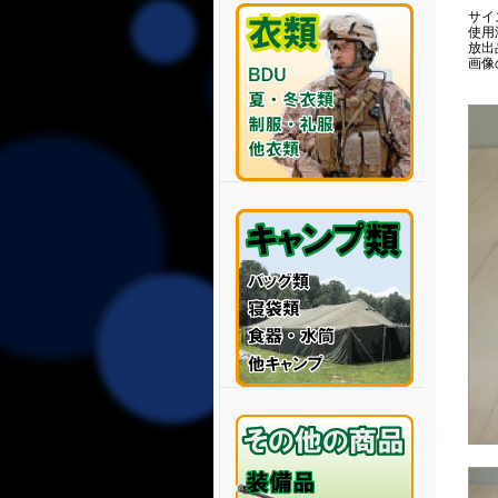
サイズ
使用
放出
画像