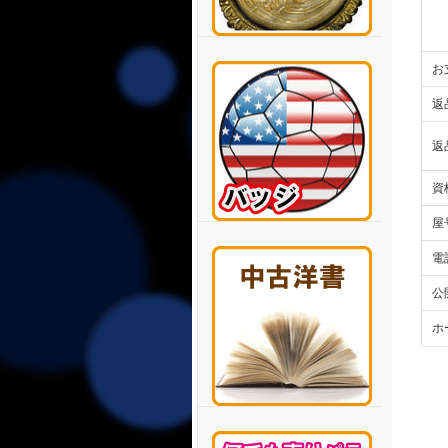
お
返
返
資
屋
電
公
ホ