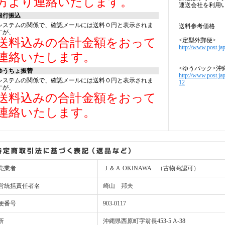
方より連絡いたします。
運送会社を利用
銀行振込
システムの関係で、確認メールには送料０円と表示されま
送料参考価格
すが、
送料込みの合計金額をおって
<定型外郵便>
http://www.post.jap
連絡いたします。
<ゆうパック>沖
ゆうちょ振替
http://www.post.ja
システムの関係で、確認メールには送料０円と表示されま
12
すが、
送料込みの合計金額をおって
連絡いたします。
売業者
Ｊ＆Ａ OKINAWA （古物商認可）
営統括責任者名
崎山 邦夫
便番号
903-0117
所
沖縄県西原町字翁長453-5 A-38