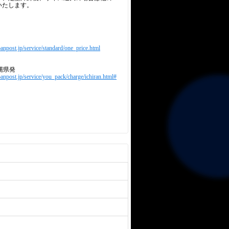
いたします。
anpost.jp/service/standard/one_price.html
縄県発
panpost.jp/service/you_pack/charge/ichiran.html#