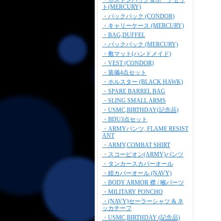
・ボストンバッグ＆ポーチセッ
ト(MERCURY)
・バックパック (CONDOR)
・キャリーケース (MERCURY)
・BAG,DUFFEL
・バックパック (MERCURY)
・敷マット(ハンドメイド)
・VEST (CONDOR)
・装備4点セット
・ホルスター (BLACK HAWK)
・SPARE BARREL BAG
・SLING SMALL ARMS
・USMC,BIRTHDAY(記念品)
・BDU3点セット
・ARMYパンツ, FLAME RESIST
ANT
・ARMY,COMBAT SHIRT
・スコーピオン(ARMY)パンツ
・タンカースカバーオール
・紺カバーオール (NAVY)
・BODY ARMOR 襟 / 喉パーツ
・MILITARY PONCHO
・(NAVY)セーラーシャツ & ネ
ッカチーフ
・USMC,BIRTHDAY (記念品)