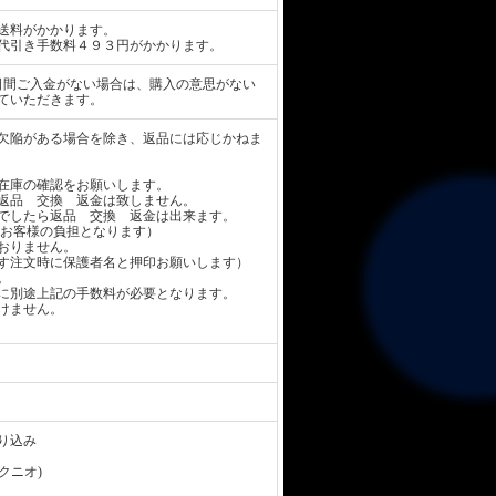
送料がかかります。
代引き手数料４９３円がかかります。
日間ご入金がない場合は、購入の意思がない
ていただきます。
欠陥がある場合を除き、返品には応じかねま
在庫の確認をお願いします。
返品 交換 返金は致しません。
でしたら返品 交換 返金は出来ます。
お客様の負担となります）
おりません。
す注文時に保護者名と押印お願いします）
。
に別途上記の手数料が必要となります。
けません。
り込み
 クニオ)