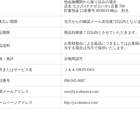
他金融機関から振り込みの場合
店名 七０八 (ナナゼロハチ) 店番 708
貯蓄預金 口座番号 0030619 崎山 邦夫
支払い期限
当方からの確認メール送信後7日以内となり
品期限
商品到着後７日以内とさせていただきます。
お客様都合による返品につきましてはお客様
品送料
当する場合は当方で負担いたします。
格・免許
古物商認可
号またはサービス名
Ｊ＆Ａ OKINAWA
話番号
098-945-8607
開メールアドレス
user@j-a-okinawa.com
ームページアドレス
http://j-a-okinawa.com/