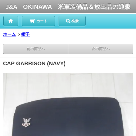
J&A OKINAWA 米軍装備品＆放出品の通販
カート
検索
ホーム
＞
帽子
前の商品へ
次の商品へ
CAP GARRISON (NAVY)