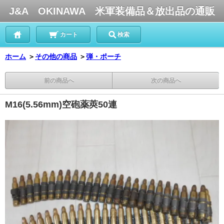
J&A OKINAWA 米軍装備品＆放出品の通販
カート
検索
ホーム
＞
その他の商品
＞
弾・ポーチ
前の商品へ
次の商品へ
M16(5.56mm)空砲薬莢50連