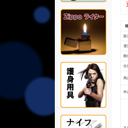
販
運
郵
住
商
申