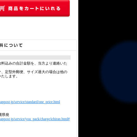
数料込みの合計金額を、当方より連絡いた
ク、定型外郵便、サイズ過大の場合は他の
いたします。
anpost.jp/service/standard/one_price.html
縄県発
panpost.jp/service/you_pack/charge/ichiran.html#