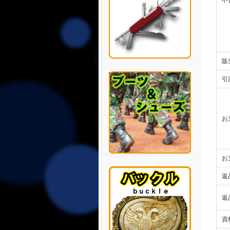
不
販
引
お
お
返
返
資