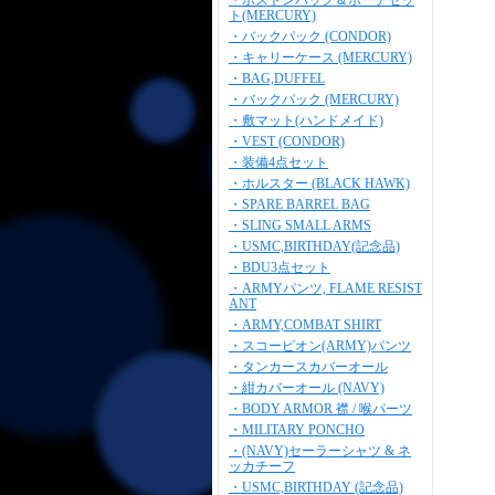
・ボストンバッグ＆ポーチセッ
ト(MERCURY)
・バックパック (CONDOR)
・キャリーケース (MERCURY)
・BAG,DUFFEL
・バックパック (MERCURY)
・敷マット(ハンドメイド)
・VEST (CONDOR)
・装備4点セット
・ホルスター (BLACK HAWK)
・SPARE BARREL BAG
・SLING SMALL ARMS
・USMC,BIRTHDAY(記念品)
・BDU3点セット
・ARMYパンツ, FLAME RESIST
ANT
・ARMY,COMBAT SHIRT
・スコーピオン(ARMY)パンツ
・タンカースカバーオール
・紺カバーオール (NAVY)
・BODY ARMOR 襟 / 喉パーツ
・MILITARY PONCHO
・(NAVY)セーラーシャツ & ネ
ッカチーフ
・USMC,BIRTHDAY (記念品)