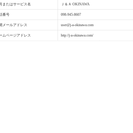
号またはサービス名
Ｊ＆Ａ OKINAWA
話番号
098-945-8607
開メールアドレス
user@j-a-okinawa.com
ームページアドレス
http://j-a-okinawa.com/