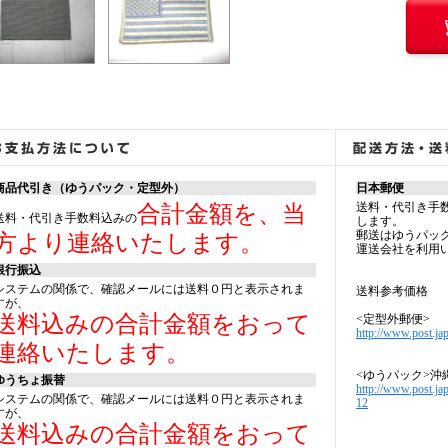
商品代引き（ゆうパック・定型外）
日本郵便
送料・代引き手
合計金額を、当
送料・代引き手数料込みの
します。
郵送はゆうパッ
方より連絡いたします。
運送会社を利用
銀行振込
システムの関係で、確認メールには送料０円と表示されま
送料参考価格
すが、
送料込みの合計金額をおって
<定型外郵便>
http://www.post.jap
連絡いたします。
<ゆうパック>沖
ゆうちょ振替
http://www.post.ja
システムの関係で、確認メールには送料０円と表示されま
12
すが、
送料込みの合計金額をおって