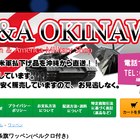
ム
ワッペン
＞
条旗ワッペン(ベルクロ付き)