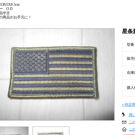
約5X8.5cm
ー O.D
品中古
の商品がお手元に！
星条
型番
販売
在庫
購入
» 特定
買
こ
こ