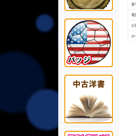
屋
電
公
ホ