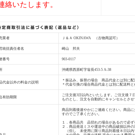
連絡いたします。
売業者
Ｊ＆Ａ OKINAWA （古物商認可）
営統括責任者名
崎山 邦夫
便番号
903-0117
所
沖縄県西原町字翁長453-5 A-38
＊振込み、振替の場合 商品代金とは別に配
品代金以外の料金の説明
＊代金引換の場合商品代金とは別に配送料と
ご注文後3日以内といたします。ご注文後７
込有効期限
ものとし、注文を自動的にキャンセルとさせ
商品到着後速やかにご連絡ください。商品に
すのでご了承ください。
１．各商品共 品切れの場合があるので必ず
２．商品発送ミスや運送中の商品破損以外の
（但し 未使用に限り商品到着後８日以内