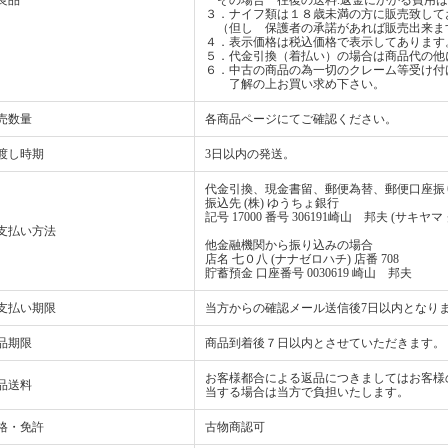
良品
その場合 往復の送料.返金にかかる費用は
３．ナイフ類は１８歳未満の方に販売致して
（但し 保護者の承諾があれば販売出来ま
４．表示価格は税込価格で表示してあります
５．代金引換（着払い）の場合は商品代の他
６．中古の商品の為一切のクレーム等受け付
了解の上お買い求め下さい。
売数量
各商品ページにてご確認ください。
渡し時期
3日以内の発送。
代金引換、現金書留、郵便為替、郵便口座振
振込先 (株) ゆうちょ銀行
記号 17000 番号 306191崎山 邦夫 (サキヤマ
支払い方法
他金融機関から振り込みの場合
店名 七０八 (ナナゼロハチ) 店番 708
貯蓄預金 口座番号 0030619 崎山 邦夫
支払い期限
当方からの確認メール送信後7日以内となり
品期限
商品到着後７日以内とさせていただきます。
お客様都合による返品につきましてはお客様
品送料
当する場合は当方で負担いたします。
格・免許
古物商認可