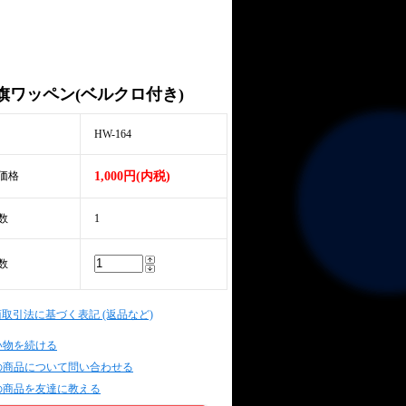
旗ワッペン(ベルクロ付き)
HW-164
価格
1,000円(内税)
数
1
数
商取引法に基づく表記 (返品など)
い物を続ける
の商品について問い合わせる
の商品を友達に教える