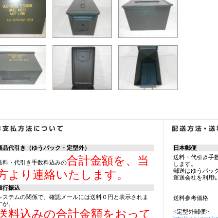
商品代引き（ゆうパック・定型外）
日本郵便
送料・代引き手
合計金額を、当
送料・代引き手数料込みの
します。
郵送はゆうパッ
方より連絡いたします。
運送会社を利用
銀行振込
システムの関係で、確認メールには送料０円と表示されま
送料参考価格
すが、
送料込みの合計金額をおって
<定型外郵便>