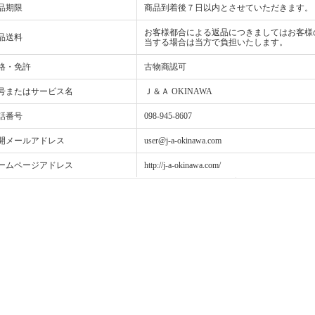
品期限
商品到着後７日以内とさせていただきます。
お客様都合による返品につきましてはお客様
品送料
当する場合は当方で負担いたします。
格・免許
古物商認可
号またはサービス名
Ｊ＆Ａ OKINAWA
話番号
098-945-8607
開メールアドレス
user@j-a-okinawa.com
ームページアドレス
http://j-a-okinawa.com/