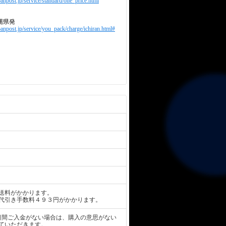
anpost.jp/service/standard/one_price.html
縄県発
panpost.jp/service/you_pack/charge/ichiran.html#
送料がかかります。
代引き手数料４９３円がかかります。
日間ご入金がない場合は、購入の意思がない
ていただきます。