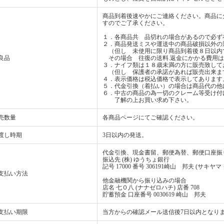
商品到着後速やかにご連絡ください。商品に
すのでご了承ください。
１．各商品共 品切れの場合があるので必ず
２．商品発送ミスや運送中の商品破損以外の
（但し 未使用に限り商品到着後８日以内
良品
その場合 往復の送料.返金にかかる費用は
３．ナイフ類は１８歳未満の方に販売致して
（但し 保護者の承諾があれば販売出来ま
４．表示価格は税込価格で表示してあります
５．代金引換（着払い）の場合は商品代の他
６．中古の商品の為一切のクレーム等受け付
了解の上お買い求め下さい。
売数量
各商品ページにてご確認ください。
渡し時期
3日以内の発送。
代金引換、現金書留、郵便為替、郵便口座振
振込先 (株) ゆうちょ銀行
記号 17000 番号 306191崎山 邦夫 (サキヤマ
支払い方法
他金融機関から振り込みの場合
店名 七０八 (ナナゼロハチ) 店番 708
貯蓄預金 口座番号 0030619 崎山 邦夫
支払い期限
当方からの確認メール送信後7日以内となり