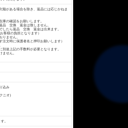
欠陥がある場合を除き、返品には応じかねま
在庫の確認をお願いします。
返品 交換 返金は致しません。
でしたら返品 交換 返金は出来ます。
お客様の負担となります）
おりません。
す注文時に保護者名と押印お願いします）
。
に別途上記の手数料が必要となります。
けません。
り込み
 クニオ)
ます。