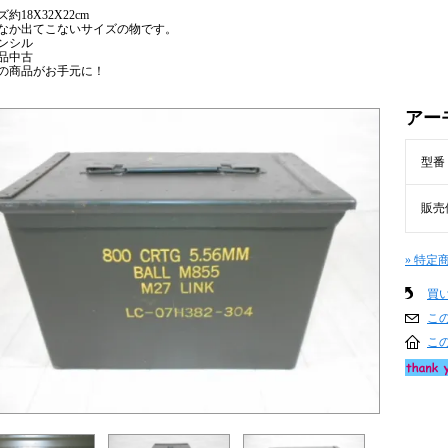
約18X32X22cm
なか出てこないサイズの物です。
ンシル
品中古
の商品がお手元に！
アー
型番
販売
» 特定
買
こ
こ