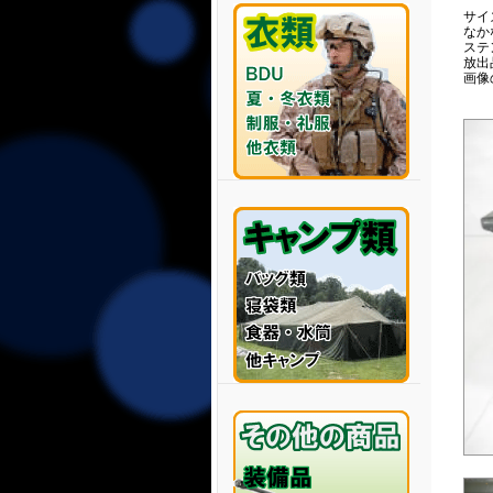
サイズ
なか
ステ
放出
画像