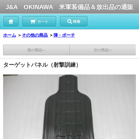
J&A OKINAWA 米軍装備品＆放出品の通販
カート
検索
ホーム
＞
その他の商品
＞
弾・ポーチ
前の商品へ
次の商品へ
ターゲットパネル（射撃訓練）