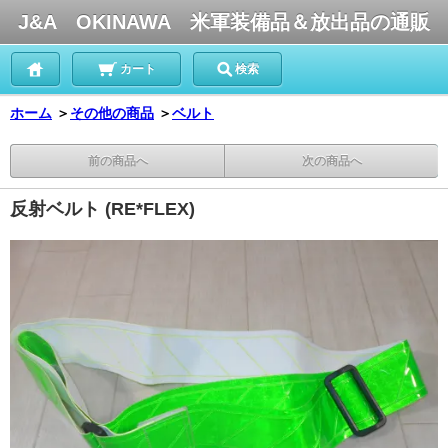
J&A OKINAWA 米軍装備品＆放出品の通販
カート
検索
ホーム
＞
その他の商品
＞
ベルト
前の商品へ
次の商品へ
反射ベルト (RE*FLEX)