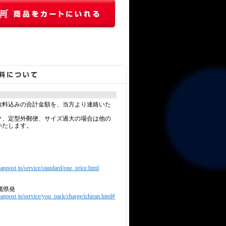
数料込みの合計金額を、当方より連絡いた
ク、定型外郵便、サイズ過大の場合は他の
いたします。
anpost.jp/service/standard/one_price.html
縄県発
panpost.jp/service/you_pack/charge/ichiran.html#