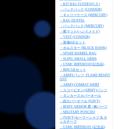
・KIT BAG,FLYER'S(U.S.)
・バックパック (CONDOR)
・キャリーケース (MERCURY)
・BAG,DUFFEL
・バックパック (MERCURY)
・敷マット(ハンドメイド)
・VEST (CONDOR)
・装備4点セット
・ホルスター (BLACK HAWK)
・SPARE BARREL BAG
・SLING SMALL ARMS
・USMC,BIRTHDAY(記念品)
・BDU3点セット
・ARMYパンツ, FLAME RESIST
ANT
・ARMY,COMBAT SHIRT
・スコーピオン(ARMY)パンツ
・タンカースカバーオール
・紺カバーオール (NAVY)
・BODY ARMOR 襟 / 喉パーツ
・MILITARY PONCHO
・(NAVY)セーラーシャツ & ネ
ッカチーフ
・USMC,BIRTHDAY (記念品)