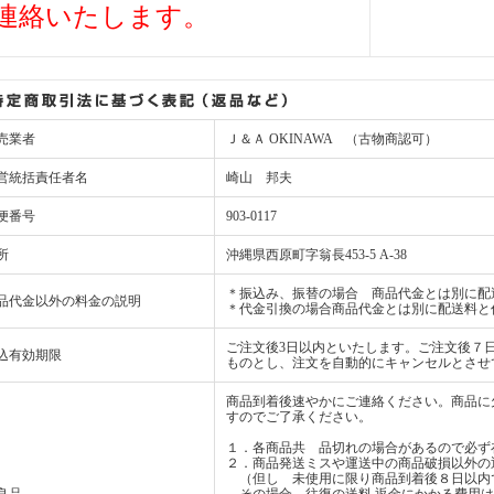
連絡いたします。
売業者
Ｊ＆Ａ OKINAWA （古物商認可）
営統括責任者名
崎山 邦夫
便番号
903-0117
所
沖縄県西原町字翁長453-5 A-38
＊振込み、振替の場合 商品代金とは別に配
品代金以外の料金の説明
＊代金引換の場合商品代金とは別に配送料と
ご注文後3日以内といたします。ご注文後７
込有効期限
ものとし、注文を自動的にキャンセルとさせ
商品到着後速やかにご連絡ください。商品に
すのでご了承ください。
１．各商品共 品切れの場合があるので必ず
２．商品発送ミスや運送中の商品破損以外の
（但し 未使用に限り商品到着後８日以内