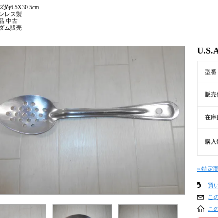
約6.5X30.5cm
ンレス製
品 中古
ダム販売
U.
型番
販売
在庫
購入
» 特定
買
こ
こ