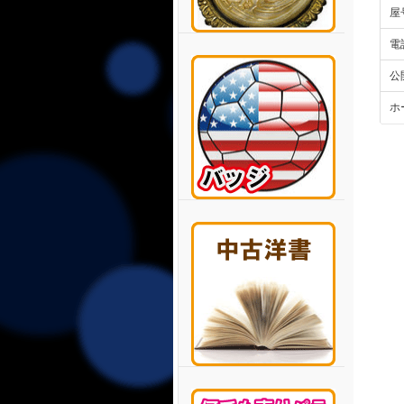
屋
電
公
ホ