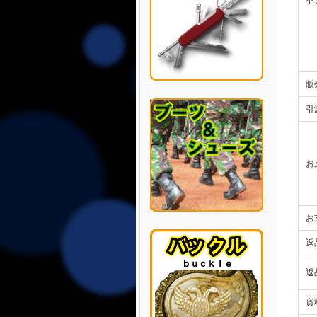
不
販
引
お
お
返
返
資