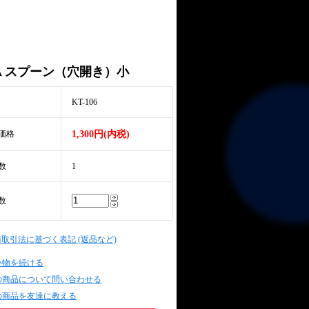
S.A スプーン（穴開き）小
KT-106
価格
1,300円(内税)
数
1
数
商取引法に基づく表記 (返品など)
い物を続ける
の商品について問い合わせる
の商品を友達に教える