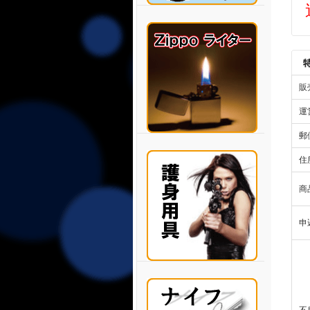
販
運
郵
住
商
申