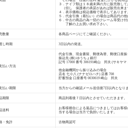
良品
その場合 往復の送料.返金にかかる費用は
３．ナイフ類は１８歳未満の方に販売致して
（但し 保護者の承諾があれば販売出来ま
４．表示価格は税込価格で表示してあります
５．代金引換（着払い）の場合は商品代の他
６．中古の商品の為一切のクレーム等受け付
了解の上お買い求め下さい。
売数量
各商品ページにてご確認ください。
渡し時期
3日以内の発送。
代金引換、現金書留、郵便為替、郵便口座振
振込先 (株) ゆうちょ銀行
記号 17000 番号 306191崎山 邦夫 (サキヤマ
支払い方法
他金融機関から振り込みの場合
店名 七０八 (ナナゼロハチ) 店番 708
貯蓄預金 口座番号 0030619 崎山 邦夫
支払い期限
当方からの確認メール送信後7日以内となり
品期限
商品到着後７日以内とさせていただきます。
お客様都合による返品につきましてはお客様
品送料
当する場合は当方で負担いたします。
格・免許
古物商認可