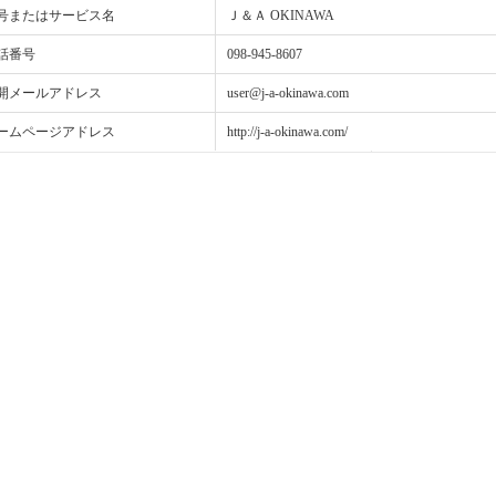
号またはサービス名
Ｊ＆Ａ OKINAWA
話番号
098-945-8607
開メールアドレス
user@j-a-okinawa.com
ームページアドレス
http://j-a-okinawa.com/