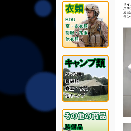
サイズ
ステ
放出
ラン