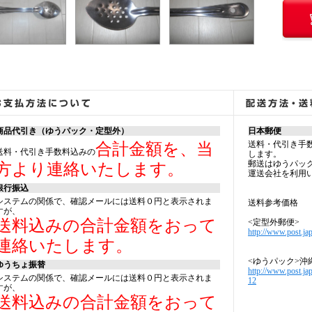
商品代引き（ゆうパック・定型外）
日本郵便
送料・代引き手
合計金額を、当
送料・代引き手数料込みの
します。
郵送はゆうパッ
方より連絡いたします。
運送会社を利用
銀行振込
システムの関係で、確認メールには送料０円と表示されま
送料参考価格
すが、
送料込みの合計金額をおって
<定型外郵便>
http://www.post.jap
連絡いたします。
<ゆうパック>沖
ゆうちょ振替
http://www.post.ja
システムの関係で、確認メールには送料０円と表示されま
12
すが、
送料込みの合計金額をおって