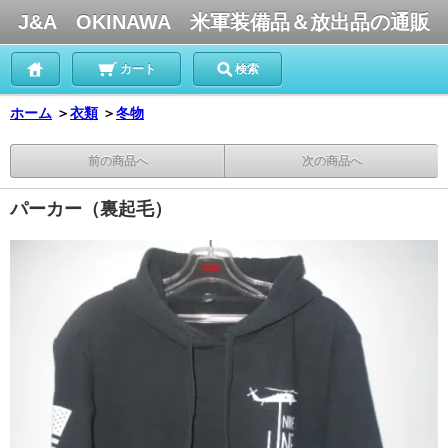
J&A OKINAWA 米軍装備品＆放出品の通販
カート
検索
ホーム
＞
衣類
＞
冬物
前の商品へ
次の商品へ
パーカー（裏起毛）