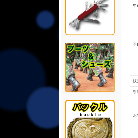
申
不
販
引
お