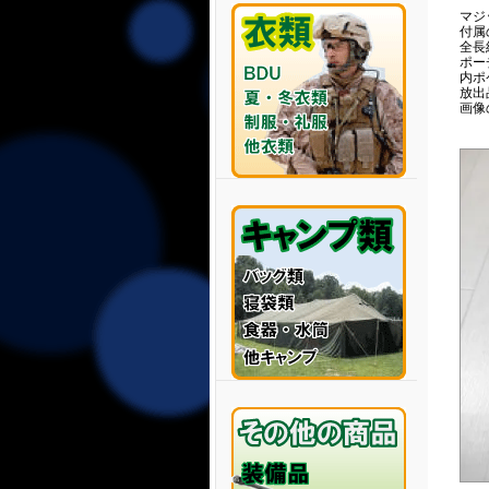
マジ
付属
全長約
ポーチ
内ポ
放出
画像