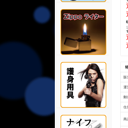
販
運
郵
住
商