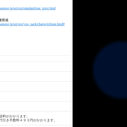
anpost.jp/service/standard/one_price.html
縄県発
panpost.jp/service/you_pack/charge/ichiran.html#
送料がかかります。
代引き手数料４９３円がかかります。