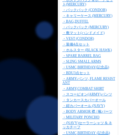
・ボストンバッグ＆ポーチセッ
ト(MERCURY)
・バックパック (CONDOR)
・キャリーケース (MERCURY)
・BAG,DUFFEL
・バックパック (MERCURY)
・敷マット(ハンドメイド)
・VEST (CONDOR)
・装備4点セット
・ホルスター (BLACK HAWK)
・SPARE BARREL BAG
・SLING SMALL ARMS
・USMC,BIRTHDAY(記念品)
・BDU3点セット
・ARMYパンツ, FLAME RESIST
ANT
・ARMY,COMBAT SHIRT
・スコーピオン(ARMY)パンツ
・タンカースカバーオール
・紺カバーオール (NAVY)
・BODY ARMOR 襟 / 喉パーツ
・MILITARY PONCHO
・(NAVY)セーラーシャツ & ネ
ッカチーフ
・USMC,BIRTHDAY (記念品)