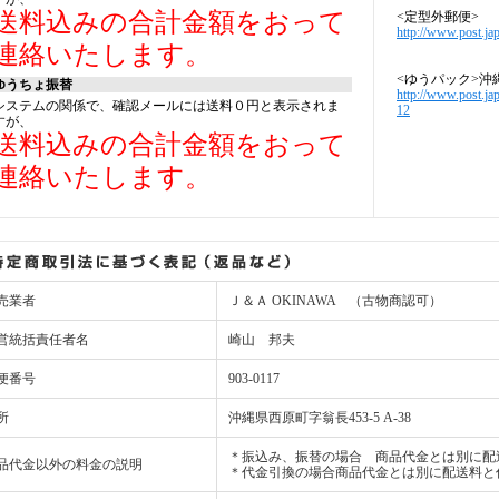
送料込みの合計金額をおって
<定型外郵便>
http://www.post.jap
連絡いたします。
<ゆうパック>沖
ゆうちょ振替
http://www.post.ja
システムの関係で、確認メールには送料０円と表示されま
12
すが、
送料込みの合計金額をおって
連絡いたします。
売業者
Ｊ＆Ａ OKINAWA （古物商認可）
営統括責任者名
崎山 邦夫
便番号
903-0117
所
沖縄県西原町字翁長453-5 A-38
＊振込み、振替の場合 商品代金とは別に配
品代金以外の料金の説明
＊代金引換の場合商品代金とは別に配送料と