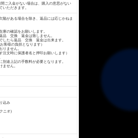
日間ご入金がない場合は、購入の意思がない
ていただきます。
欠陥がある場合を除き、返品には応じかねま
在庫の確認をお願いします。
返品 交換 返金は致しません。
でしたら返品 交換 返金は出来ます。
お客様の負担となります）
おりません。
す注文時に保護者名と押印お願いします）
。
に別途上記の手数料が必要となります。
けません。
り込み
 クニオ)