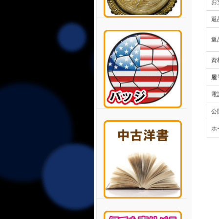
お
返
返
資
屋
電
公
ホ