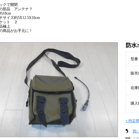
ックで開閉
の部品 アンテナ？
18cm
サイズ約5X12.5X16cm
ケット ２
品極上
の商品がお手元に！
防水ポ
型番
販売
在庫
購入
» 特定
買
こ