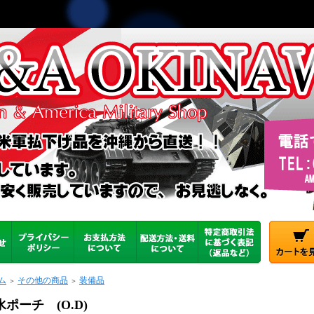
ム
その他の商品
装備品
＞
＞
水ポーチ (O.D)