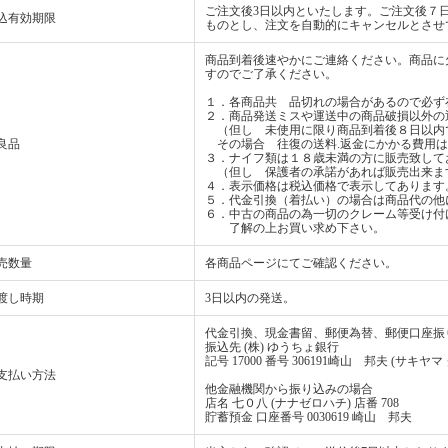
ご注文後3日以内といたします。ご注文後７
込有効期限
ものとし、注文を自動的にキャンセルとさせ
商品到着後速やかにご連絡ください。商品に
すのでご了承ください。
１．各商品共 品切れの場合があるので必ず
２．商品発送ミスや運送中の商品破損以外の
（但し 未使用に限り商品到着後８日以内
良品
その場合 往復の送料.返金にかかる費用は
３．ナイフ類は１８歳未満の方に販売致して
（但し 保護者の承諾があれば販売出来ま
４．表示価格は税込価格で表示してあります
５．代金引換（着払い）の場合は商品代の他
６．中古の商品の為一切のクレーム等受け付
了解の上お買い求め下さい。
売数量
各商品ページにてご確認ください。
渡し時期
3日以内の発送。
代金引換、現金書留、郵便為替、郵便口座振
振込先 (株) ゆうちょ銀行
記号 17000 番号 306191崎山 邦夫 (サキヤマ
支払い方法
他金融機関から振り込みの場合
店名 七０八 (ナナゼロハチ) 店番 708
貯蓄預金 口座番号 0030619 崎山 邦夫