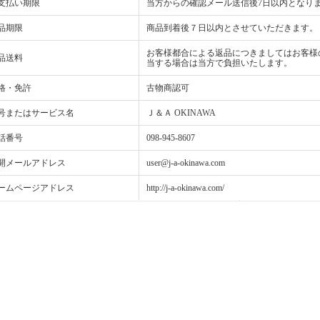
支払い期限
当方からの確認メール送信後7日以内となり
品期限
商品到着後７日以内とさせていただきます。
お客様都合による返品につきましてはお客様
品送料
当する場合は当方で負担いたします。
格・免許
古物商認可
号またはサービス名
Ｊ＆Ａ OKINAWA
話番号
098-945-8607
開メールアドレス
user@j-a-okinawa.com
ームページアドレス
http://j-a-okinawa.com/