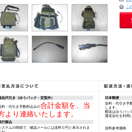
こ
商品代引き（ゆうパック・定型外）
日本郵便
送料・代引き手
合計金額を、当
送料・代引き手数料込みの
します。
郵送はゆうパッ
方より連絡いたします。
運送会社を利用
銀行振込
システムの関係で、確認メールには送料０円と表示されま
送料参考価格
すが、