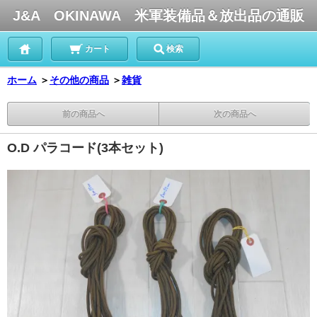
J&A OKINAWA 米軍装備品＆放出品の通販
カート
検索
ホーム
＞
その他の商品
＞
雑貨
前の商品へ
次の商品へ
O.D パラコード(3本セット)