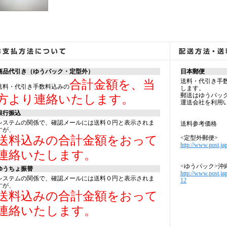
商品代引き（ゆうパック・定型外）
日本郵便
送料・代引き手
合計金額を、当
送料・代引き手数料込みの
します。
郵送はゆうパッ
方より連絡いたします。
運送会社を利用
銀行振込
システムの関係で、確認メールには送料０円と表示されま
送料参考価格
すが、
送料込みの合計金額をおって
<定型外郵便>
http://www.post.jap
連絡いたします。
<ゆうパック>沖
ゆうちょ振替
http://www.post.ja
システムの関係で、確認メールには送料０円と表示されま
12
すが、
送料込みの合計金額をおって
連絡いたします。