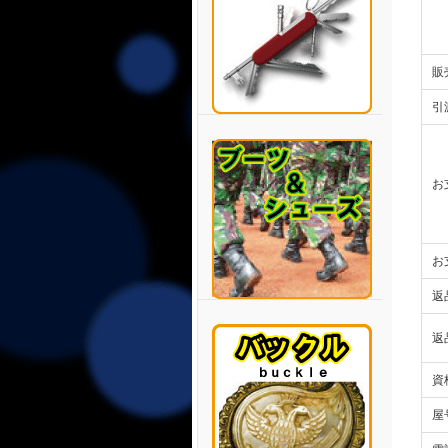
販
引
お
お
返
返
資
屋