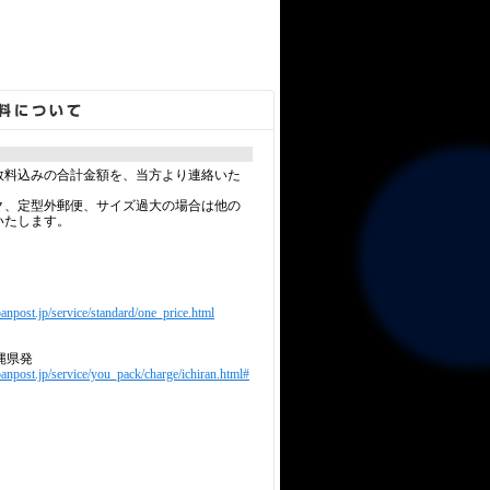
数料込みの合計金額を、当方より連絡いた
ク、定型外郵便、サイズ過大の場合は他の
いたします。
anpost.jp/service/standard/one_price.html
縄県発
panpost.jp/service/you_pack/charge/ichiran.html#