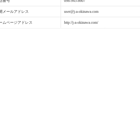
話番号
098-945-8607
開メールアドレス
user@j-a-okinawa.com
ームページアドレス
http://j-a-okinawa.com/