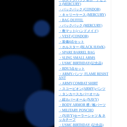
・ボストンバッグ＆ポーチセッ
ト(MERCURY)
・バックパック (CONDOR)
・キャリーケース (MERCURY)
・BAG,DUFFEL
・バックパック (MERCURY)
・敷マット(ハンドメイド)
・VEST (CONDOR)
・装備4点セット
・ホルスター (BLACK HAWK)
・SPARE BARREL BAG
・SLING SMALL ARMS
・USMC,BIRTHDAY(記念品)
・BDU3点セット
・ARMYパンツ, FLAME RESIST
ANT
・ARMY,COMBAT SHIRT
・スコーピオン(ARMY)パンツ
・タンカースカバーオール
・紺カバーオール (NAVY)
・BODY ARMOR 襟 / 喉パーツ
・MILITARY PONCHO
・(NAVY)セーラーシャツ & ネ
ッカチーフ
・USMC,BIRTHDAY (記念品)