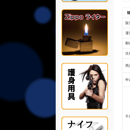
販
運
郵
住
商
申
不