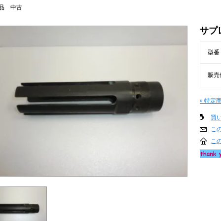
品 中古
サプ
型番
販売
» 特定
買
こ
こ