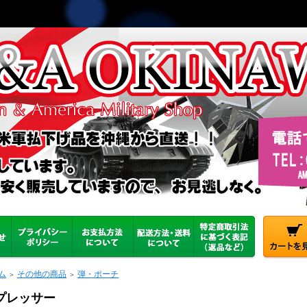
ム
その他の商品
弾・ポーチ
＞
＞
プレッサー