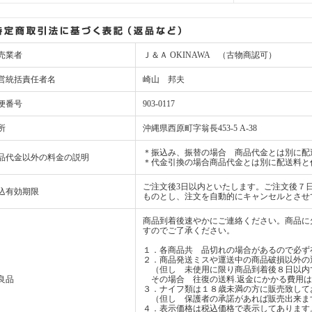
売業者
Ｊ＆Ａ OKINAWA （古物商認可）
営統括責任者名
崎山 邦夫
便番号
903-0117
所
沖縄県西原町字翁長453-5 A-38
＊振込み、振替の場合 商品代金とは別に配
品代金以外の料金の説明
＊代金引換の場合商品代金とは別に配送料と
ご注文後3日以内といたします。ご注文後７
込有効期限
ものとし、注文を自動的にキャンセルとさせ
商品到着後速やかにご連絡ください。商品に
すのでご了承ください。
１．各商品共 品切れの場合があるので必ず
２．商品発送ミスや運送中の商品破損以外の
（但し 未使用に限り商品到着後８日以内
良品
その場合 往復の送料.返金にかかる費用は
３．ナイフ類は１８歳未満の方に販売致して
（但し 保護者の承諾があれば販売出来ま
４．表示価格は税込価格で表示してあります