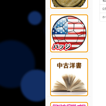
電
公
ホ