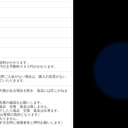
送料がかかります。
代引き手数料４９３円がかかります。
日間ご入金がない場合は、購入の意思がない
ていただきます。
欠陥がある場合を除き、返品には応じかねま
在庫の確認をお願いします。
返品 交換 返金は致しません。
でしたら返品 交換 返金は出来ます。
お客様の負担となります）
おりません。
す注文時に保護者名と押印お願いします）
。