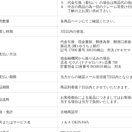
５．代金引換（着払い）の場合は商品代の他
６．中古の商品の為一切のクレーム等受け付
了解の上お買い求め下さい。
売数量
各商品ページにてご確認ください。
渡し時期
3日以内の発送。
代金引換、現金書留、郵便為替、郵便口座振
振込先 (株) ゆうちょ銀行
記号 17000 番号 306191崎山 邦夫 (サキヤマ
支払い方法
他金融機関から振り込みの場合
店名 七０八 (ナナゼロハチ) 店番 708
貯蓄預金 口座番号 0030619 崎山 邦夫
支払い期限
当方からの確認メール送信後7日以内となり
品期限
商品到着後７日以内とさせていただきます。
お客様都合による返品につきましてはお客様
品送料
当する場合は当方で負担いたします。
格・免許
古物商認可
号またはサービス名
Ｊ＆Ａ OKINAWA