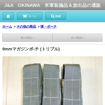
J&A OKINAWA 米軍装備品＆放出品の通販
カート
検索
ホーム
＞
その他の商品
＞
弾・ポーチ
前の商品へ
次の商品へ
9mmマガジンポ-チ (トリプル)