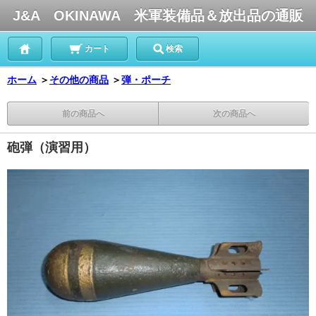
J&A OKINAWA 米軍装備品＆放出品の通販
カート
検索
ホーム
＞
その他の商品
＞
弾・ポーチ
前の商品へ
次の商品へ
砲弾（演習用）