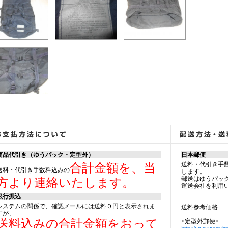
商品代引き（ゆうパック・定型外）
日本郵便
送料・代引き手
合計金額を、当
送料・代引き手数料込みの
します。
郵送はゆうパッ
方より連絡いたします。
運送会社を利用
銀行振込
システムの関係で、確認メールには送料０円と表示されま
送料参考価格
すが、
送料込みの合計金額をおって
<定型外郵便>