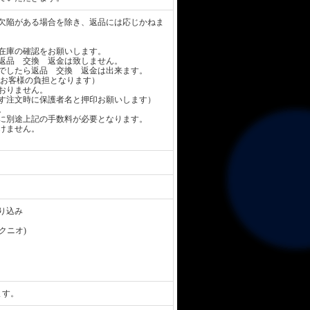
欠陥がある場合を除き、返品には応じかねま
在庫の確認をお願いします。
返品 交換 返金は致しません。
でしたら返品 交換 返金は出来ます。
お客様の負担となります）
おりません。
す注文時に保護者名と押印お願いします）
。
に別途上記の手数料が必要となります。
けません。
り込み
 クニオ)
ます。