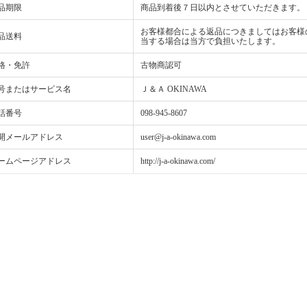
品期限
商品到着後７日以内とさせていただきます。
お客様都合による返品につきましてはお客様
品送料
当する場合は当方で負担いたします。
格・免許
古物商認可
号またはサービス名
Ｊ＆Ａ OKINAWA
話番号
098-945-8607
開メールアドレス
user@j-a-okinawa.com
ームページアドレス
http://j-a-okinawa.com/