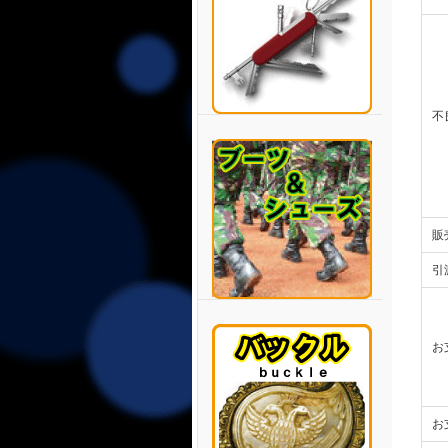
不
販
引
お
お