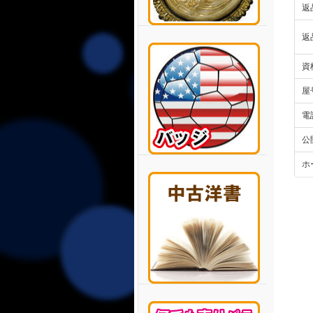
返
返
資
屋
電
公
ホ