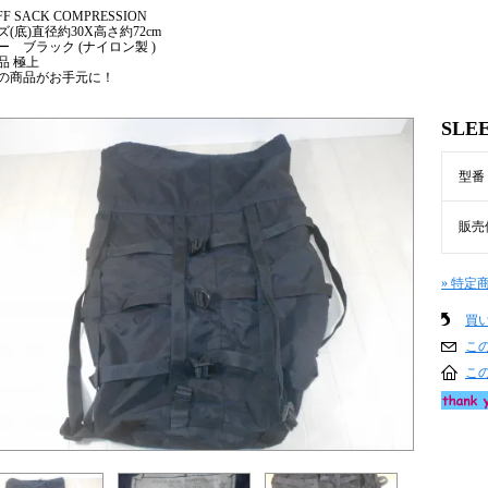
FF SACK COMPRESSION
ズ(底)直径約30X高さ約72cm
ー ブラック (ナイロン製 )
品 極上
の商品がお手元に！
SLE
型番
販売
» 特定
買
こ
こ