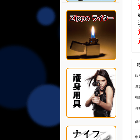
販
運
郵
住
商
申