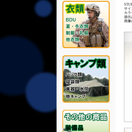
STU
サイ
カラ
放出
画像