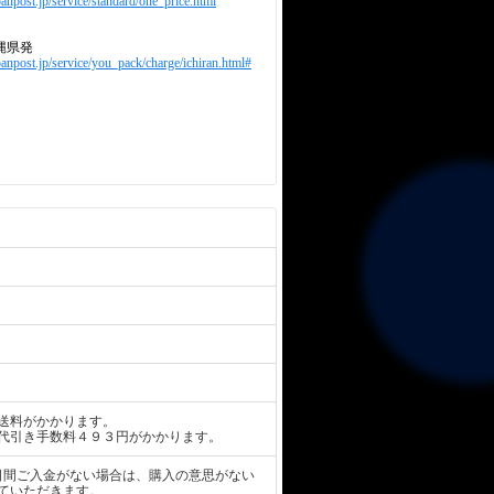
anpost.jp/service/standard/one_price.html
縄県発
panpost.jp/service/you_pack/charge/ichiran.html#
送料がかかります。
代引き手数料４９３円がかかります。
日間ご入金がない場合は、購入の意思がない
ていただきます。