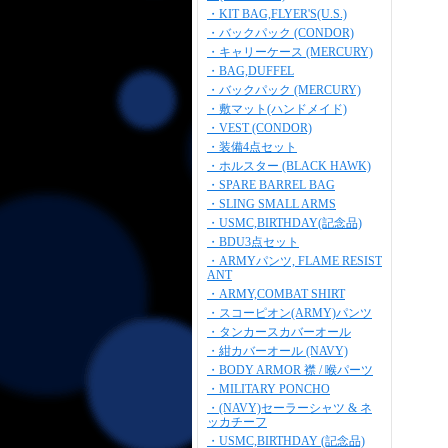
・KIT BAG,FLYER'S(U.S.)
・バックパック (CONDOR)
・キャリーケース (MERCURY)
・BAG,DUFFEL
・バックパック (MERCURY)
・敷マット(ハンドメイド)
・VEST (CONDOR)
・装備4点セット
・ホルスター (BLACK HAWK)
・SPARE BARREL BAG
・SLING SMALL ARMS
・USMC,BIRTHDAY(記念品)
・BDU3点セット
・ARMYパンツ, FLAME RESIST
ANT
・ARMY,COMBAT SHIRT
・スコーピオン(ARMY)パンツ
・タンカースカバーオール
・紺カバーオール (NAVY)
・BODY ARMOR 襟 / 喉パーツ
・MILITARY PONCHO
・(NAVY)セーラーシャツ & ネ
ッカチーフ
・USMC,BIRTHDAY (記念品)