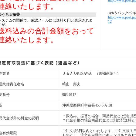
http://www.post.jap
連絡いたします。
<ゆうパック>沖
ゆうちょ振替
http://www.post.ja
システムの関係で、確認メールには送料０円と表示されま
12
すが、
送料込みの合計金額をおって
連絡いたします。
売業者
Ｊ＆Ａ OKINAWA （古物商認可）
営統括責任者名
崎山 邦夫
便番号
903-0117
所
沖縄県西原町字翁長453-5 A-38
＊振込み、振替の場合 商品代金とは別に配
品代金以外の料金の説明
＊代金引換の場合商品代金とは別に配送料と
ご注文後3日以内といたします。ご注文後７
込有効期限
ものとし、注文を自動的にキャンセルとさせ