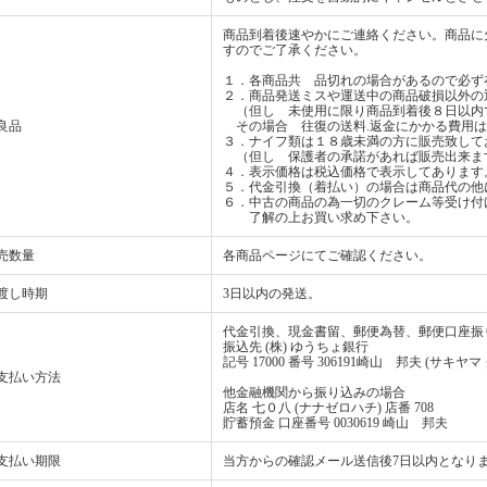
商品到着後速やかにご連絡ください。商品に
すのでご了承ください。
１．各商品共 品切れの場合があるので必ず
２．商品発送ミスや運送中の商品破損以外の
（但し 未使用に限り商品到着後８日以内
良品
その場合 往復の送料.返金にかかる費用は
３．ナイフ類は１８歳未満の方に販売致して
（但し 保護者の承諾があれば販売出来ま
４．表示価格は税込価格で表示してあります
５．代金引換（着払い）の場合は商品代の他
６．中古の商品の為一切のクレーム等受け付
了解の上お買い求め下さい。
売数量
各商品ページにてご確認ください。
渡し時期
3日以内の発送。
代金引換、現金書留、郵便為替、郵便口座振
振込先 (株) ゆうちょ銀行
記号 17000 番号 306191崎山 邦夫 (サキヤマ
支払い方法
他金融機関から振り込みの場合
店名 七０八 (ナナゼロハチ) 店番 708
貯蓄預金 口座番号 0030619 崎山 邦夫
支払い期限
当方からの確認メール送信後7日以内となり