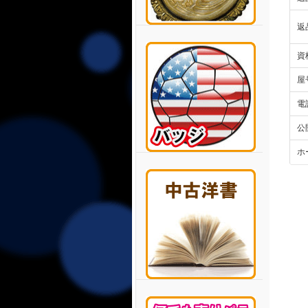
返
資
屋
電
公
ホ