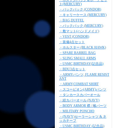
・ボストンバッグ＆ポーチセッ
ト(MERCURY)
・バックパック (CONDOR)
・キャリーケース (MERCURY)
・BAG,DUFFEL
・バックパック (MERCURY)
・敷マット(ハンドメイド)
・VEST (CONDOR)
・装備4点セット
・ホルスター (BLACK HAWK)
・SPARE BARREL BAG
・SLING SMALL ARMS
・USMC,BIRTHDAY(記念品)
・BDU3点セット
・ARMYパンツ, FLAME RESIST
ANT
・ARMY,COMBAT SHIRT
・スコーピオン(ARMY)パンツ
・タンカースカバーオール
・紺カバーオール (NAVY)
・BODY ARMOR 襟 / 喉パーツ
・MILITARY PONCHO
・(NAVY)セーラーシャツ & ネ
ッカチーフ
・USMC,BIRTHDAY (記念品)