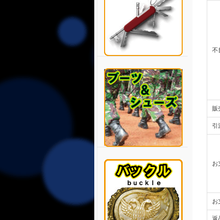
不
販
引
お
お
返