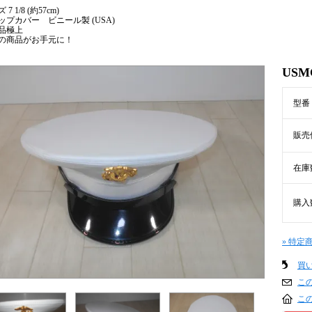
7 1/8 (約57cm)
ップカバー ビニール製 (USA)
品極上
の商品がお手元に！
US
型番
販売
在庫
購入
» 特定
買
こ
こ