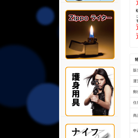
販
運
郵
住
商
申