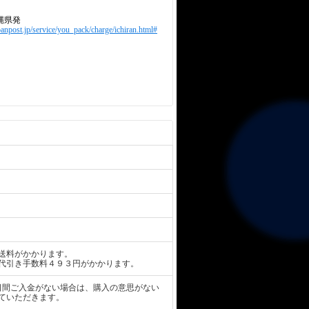
縄県発
panpost.jp/service/you_pack/charge/ichiran.html#
送料がかかります。
代引き手数料４９３円がかかります。
日間ご入金がない場合は、購入の意思がない
ていただきます。