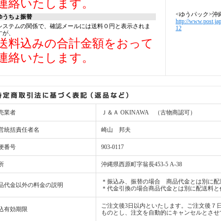
連絡いたします。
<ゆうパック>沖
ゆうちょ振替
http://www.post.ja
システムの関係で、確認メールには送料０円と表示されま
12
すが、
送料込みの合計金額をおって
連絡いたします。
売業者
Ｊ＆Ａ OKINAWA （古物商認可）
営統括責任者名
崎山 邦夫
便番号
903-0117
所
沖縄県西原町字翁長453-5 A-38
＊振込み、振替の場合 商品代金とは別に配
品代金以外の料金の説明
＊代金引換の場合商品代金とは別に配送料と
ご注文後3日以内といたします。ご注文後７
込有効期限
ものとし、注文を自動的にキャンセルとさせ