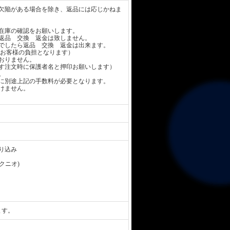
欠陥がある場合を除き、返品には応じかねま
在庫の確認をお願いします。
返品 交換 返金は致しません。
でしたら返品 交換 返金は出来ます。
お客様の負担となります）
おりません。
す注文時に保護者名と押印お願いします）
。
に別途上記の手数料が必要となります。
けません。
り込み
 クニオ)
ます。