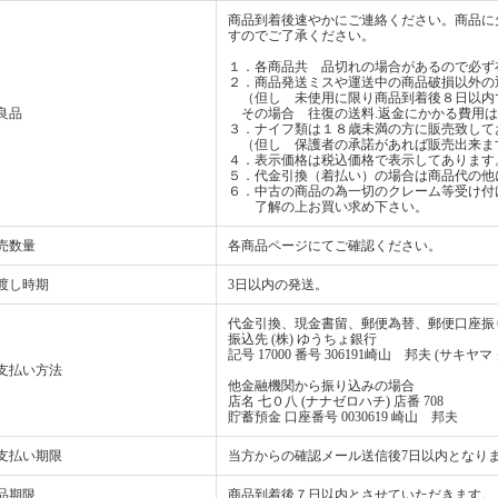
商品到着後速やかにご連絡ください。商品に
すのでご了承ください。
１．各商品共 品切れの場合があるので必ず
２．商品発送ミスや運送中の商品破損以外の
（但し 未使用に限り商品到着後８日以内
良品
その場合 往復の送料.返金にかかる費用は
３．ナイフ類は１８歳未満の方に販売致して
（但し 保護者の承諾があれば販売出来ま
４．表示価格は税込価格で表示してあります
５．代金引換（着払い）の場合は商品代の他
６．中古の商品の為一切のクレーム等受け付
了解の上お買い求め下さい。
売数量
各商品ページにてご確認ください。
渡し時期
3日以内の発送。
代金引換、現金書留、郵便為替、郵便口座振
振込先 (株) ゆうちょ銀行
記号 17000 番号 306191崎山 邦夫 (サキヤマ
支払い方法
他金融機関から振り込みの場合
店名 七０八 (ナナゼロハチ) 店番 708
貯蓄預金 口座番号 0030619 崎山 邦夫
支払い期限
当方からの確認メール送信後7日以内となり
品期限
商品到着後７日以内とさせていただきます。