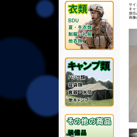
サイズ 
キャ
放出
画像