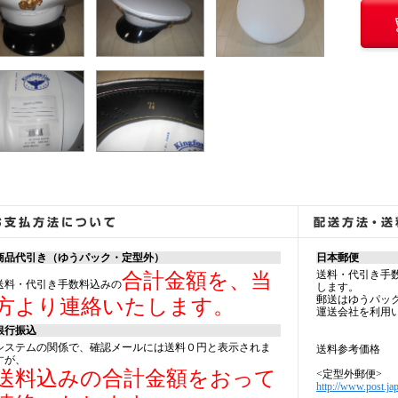
商品代引き（ゆうパック・定型外）
日本郵便
送料・代引き手
合計金額を、当
送料・代引き手数料込みの
します。
郵送はゆうパッ
方より連絡いたします。
運送会社を利用
銀行振込
システムの関係で、確認メールには送料０円と表示されま
送料参考価格
すが、
送料込みの合計金額をおって
<定型外郵便>
http://www.post.jap