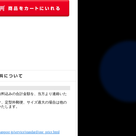
数料込みの合計金額を、当方より連絡いた
ク、定型外郵便、サイズ過大の場合は他の
いたします。
anpost.jp/service/standard/one_price.html