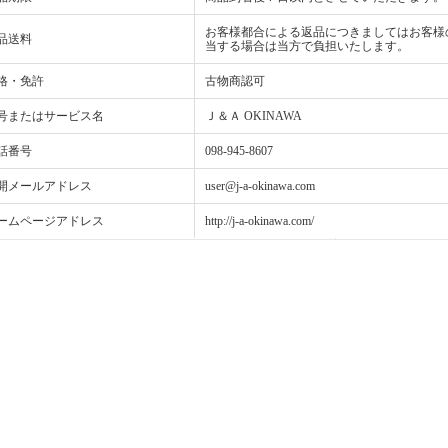
お客様都合による返品につきましてはお客様
品送料
当する場合は当方で負担いたします。
格・免許
古物商認可
号またはサービス名
Ｊ＆Ａ OKINAWA
話番号
098-945-8607
開メールアドレス
user@j-a-okinawa.com
ームページアドレス
http://j-a-okinawa.com/