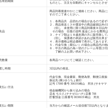
込有効期限
ものとし、注文を自動的にキャンセルとさせ
商品到着後速やかにご連絡ください。商品に
すのでご了承ください。
１．各商品共 品切れの場合があるので必ず
２．商品発送ミスや運送中の商品破損以外の
（但し 未使用に限り商品到着後８日以内
良品
その場合 往復の送料.返金にかかる費用は
３．ナイフ類は１８歳未満の方に販売致して
（但し 保護者の承諾があれば販売出来ま
４．表示価格は税込価格で表示してあります
５．代金引換（着払い）の場合は商品代の他
６．中古の商品の為一切のクレーム等受け付
了解の上お買い求め下さい。
売数量
各商品ページにてご確認ください。
渡し時期
3日以内の発送。
代金引換、現金書留、郵便為替、郵便口座振
振込先 (株) ゆうちょ銀行
記号 17000 番号 306191崎山 邦夫 (サキヤマ
支払い方法
他金融機関から振り込みの場合
店名 七０八 (ナナゼロハチ) 店番 708
貯蓄預金 口座番号 0030619 崎山 邦夫
支払い期限
当方からの確認メール送信後7日以内となり