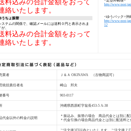
送料込みの合計金額をおって
<定型外郵便>
http://www.post.jap
連絡いたします。
<ゆうパック>沖
ゆうちょ振替
http://www.post.ja
システムの関係で、確認メールには送料０円と表示されま
12
すが、
送料込みの合計金額をおって
連絡いたします。
売業者
Ｊ＆Ａ OKINAWA （古物商認可）
営統括責任者名
崎山 邦夫
便番号
903-0117
所
沖縄県西原町字翁長453-5 A-38
＊振込み、振替の場合 商品代金とは別に配
品代金以外の料金の説明
＊代金引換の場合商品代金とは別に配送料と
ご注文後3日以内といたします。ご注文後７