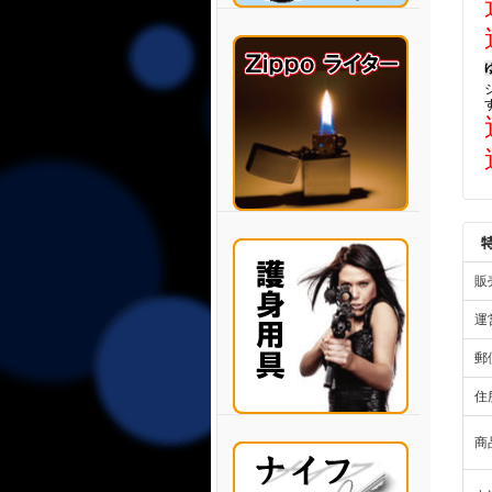
販
運
郵
住
商