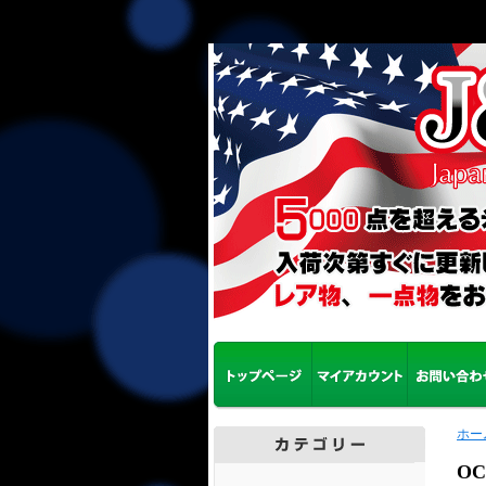
ホー
OC