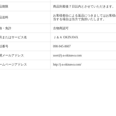
品期限
商品到着後７日以内とさせていただきます。
お客様都合による返品につきましてはお客様
品送料
当する場合は当方で負担いたします。
格・免許
古物商認可
号またはサービス名
Ｊ＆Ａ OKINAWA
話番号
098-945-8607
開メールアドレス
user@j-a-okinawa.com
ームページアドレス
http://j-a-okinawa.com/