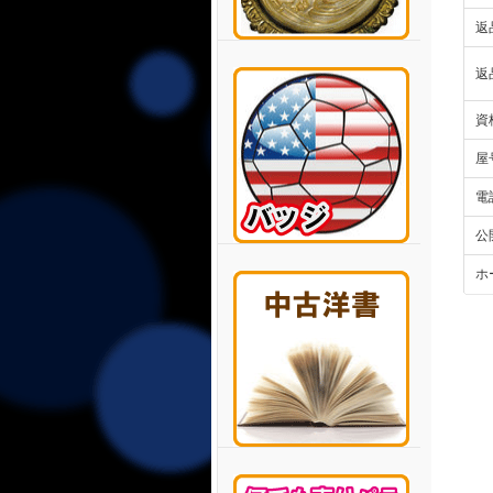
返
返
資
屋
電
公
ホ