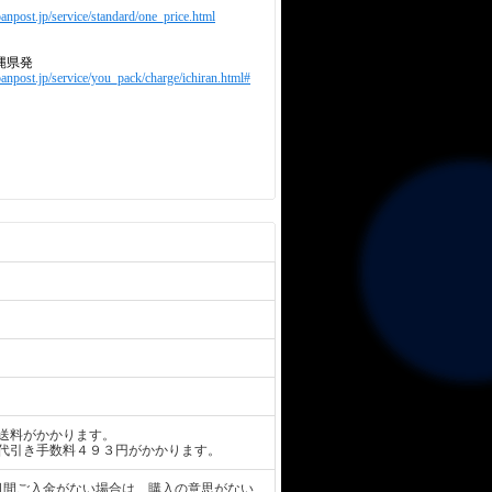
anpost.jp/service/standard/one_price.html
縄県発
panpost.jp/service/you_pack/charge/ichiran.html#
送料がかかります。
代引き手数料４９３円がかかります。
日間ご入金がない場合は、購入の意思がない