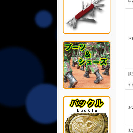
申
不
販
引
お
お