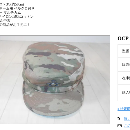
 7 3/8(約58cm)
ネーム用 ベルクロ付き
ー マルチカム
%ナイロン/50%コットン
品 中古
の商品がお手元に！
OCP
型番
販売
在庫
購入
» 特定
買
こ