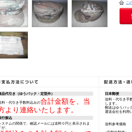
こ
商品代引き（ゆうパック・定型外）
日本郵便
送料・代引き手
合計金額を、当
送料・代引き手数料込みの
します。
郵送はゆうパッ
方より連絡いたします。
運送会社を利用
銀行振込
システムの関係で、確認メールには送料０円と表示されま
送料参考価格
すが、