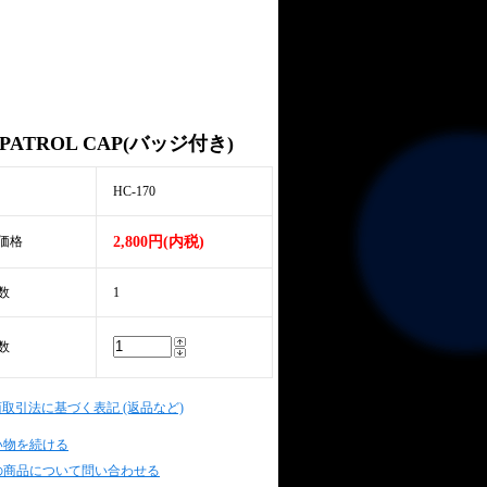
 PATROL CAP(バッジ付き)
HC-170
価格
2,800円(内税)
数
1
数
商取引法に基づく表記 (返品など)
い物を続ける
の商品について問い合わせる