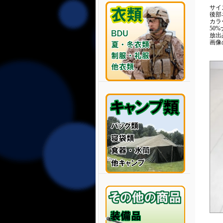
サイズ
後部
カラ
50
放出
画像