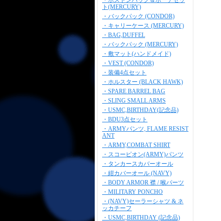
・ボストンバッグ＆ポーチセッ
ト(MERCURY)
・バックパック (CONDOR)
・キャリーケース (MERCURY)
・BAG,DUFFEL
・バックパック (MERCURY)
・敷マット(ハンドメイド)
・VEST (CONDOR)
・装備4点セット
・ホルスター (BLACK HAWK)
・SPARE BARREL BAG
・SLING SMALL ARMS
・USMC,BIRTHDAY(記念品)
・BDU3点セット
・ARMYパンツ, FLAME RESIST
ANT
・ARMY,COMBAT SHIRT
・スコーピオン(ARMY)パンツ
・タンカースカバーオール
・紺カバーオール (NAVY)
・BODY ARMOR 襟 / 喉パーツ
・MILITARY PONCHO
・(NAVY)セーラーシャツ & ネ
ッカチーフ
・USMC,BIRTHDAY (記念品)