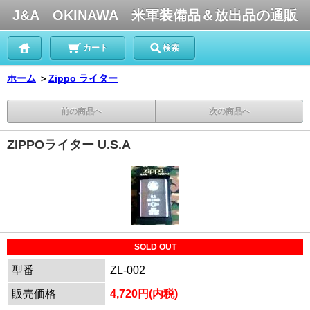
J&A OKINAWA 米軍装備品＆放出品の通販
カート
検索
ホーム
＞
Zippo ライター
前の商品へ
次の商品へ
ZIPPOライター U.S.A
SOLD OUT
型番
ZL-002
販売価格
4,720円(内税)