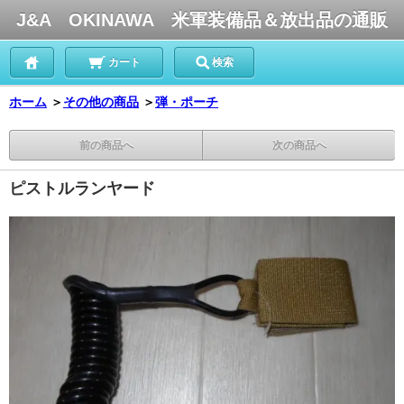
J&A OKINAWA 米軍装備品＆放出品の通販
カート
検索
ホーム
＞
その他の商品
＞
弾・ポーチ
前の商品へ
次の商品へ
ピストルランヤード