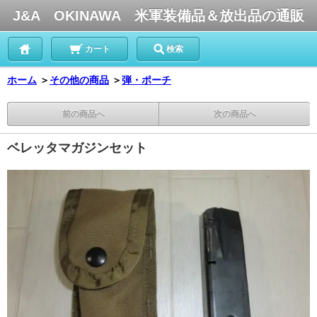
J&A OKINAWA 米軍装備品＆放出品の通販
カート
検索
ホーム
＞
その他の商品
＞
弾・ポーチ
前の商品へ
次の商品へ
ベレッタマガジンセット